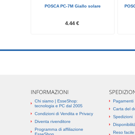
sioni
POSCA PC-7M Giallo solare
POSC
allizzato
4.44 €
INFORMAZIONI
SPEDIZIO
Chi siamo | EsseShop:
Pagamenti
tecnologia e PC dal 2005
Carta del 
Condizioni di Vendita e Privacy
Spedizioni
Diventa rivenditore
Disponibilità
Programma di affiliazione
Reso facile 
EsseShop