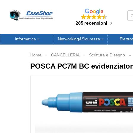
285 recensioni
Informatica
»
Networking&Sicurezza
»
Elettro
Home
CANCELLERIA
Scrittura e Disegno
POSCA PC7M BC evidenziatore