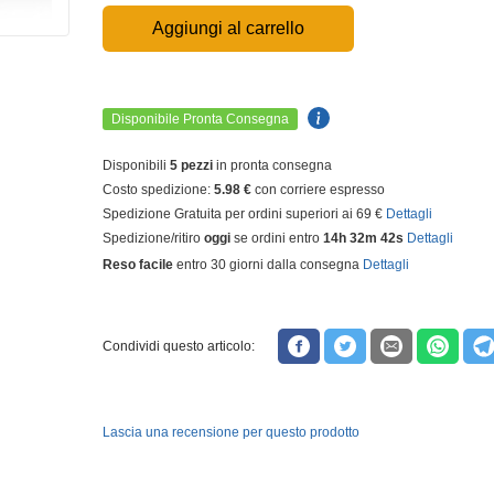
Aggiungi al carrello
Disponibile Pronta Consegna
Disponibili
5 pezzi
in pronta consegna
Costo spedizione:
5.98 €
con corriere espresso
Spedizione Gratuita per ordini superiori ai 69 €
Dettagli
Spedizione/ritiro
oggi
se ordini entro
14h 32m 41s
Dettagli
Reso facile
entro 30 giorni dalla consegna
Dettagli
Condividi questo articolo:
Lascia una recensione per questo prodotto