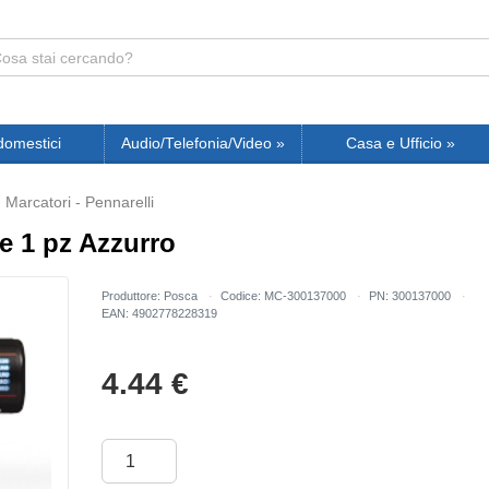
domestici
Audio/Telefonia/Video
»
Casa e Ufficio
»
Marcatori - Pennarelli
 1 pz Azzurro
Produttore: Posca
Codice: MC-300137000
PN: 300137000
EAN: 4902778228319
4.44
€