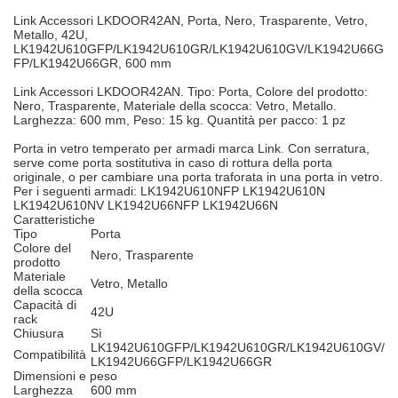
Link Accessori LKDOOR42AN, Porta, Nero, Trasparente, Vetro,
Metallo, 42U,
LK1942U610GFP/LK1942U610GR/LK1942U610GV/LK1942U66G
FP/LK1942U66GR, 600 mm
Link Accessori LKDOOR42AN. Tipo: Porta, Colore del prodotto:
Nero, Trasparente, Materiale della scocca: Vetro, Metallo.
Larghezza: 600 mm, Peso: 15 kg. Quantità per pacco: 1 pz
Porta in vetro temperato per armadi marca Link. Con serratura,
serve come porta sostitutiva in caso di rottura della porta
originale, o per cambiare una porta traforata in una porta in vetro.
Per i seguenti armadi: LK1942U610NFP LK1942U610N
LK1942U610NV LK1942U66NFP LK1942U66N
Caratteristiche
Tipo
Porta
Colore del
Nero, Trasparente
prodotto
Materiale
Vetro, Metallo
della scocca
Capacità di
42U
rack
Chiusura
Sì
LK1942U610GFP/LK1942U610GR/LK1942U610GV/
Compatibilità
LK1942U66GFP/LK1942U66GR
Dimensioni e peso
Larghezza
600 mm