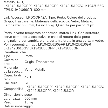
Metallo, 42U,
LK1942U610GFP/LK1942U610GR/LK1942U610GV/LK1942U66G
FP/LK1942U66GR, 600 mm
Link Accessori LKDOOR42A. Tipo: Porta, Colore del prodotto:
Grigio, Trasparente, Materiale della scocca: Vetro, Metallo.
Larghezza: 600 mm, Peso: 15 kg. Quantità per pacco: 1 pz
Porta in vetro temperato per armadi marca Link. Con serratura,
serve come porta sostitutiva in caso di rottura della porta
originale, o per cambiare una porta traforata in una porta in vetro.
Per i seguenti armadi: LK1942U610GFP LK1942U610GR
LK1942U610GV LK1942U66GFP LK1942U66GR
Caratteristiche
Tipo
Porta
Colore del
Grigio, Trasparente
prodotto
Materiale
Vetro, Metallo
della scocca
Capacità di
42U
rack
Chiusura
Sì
LK1942U610GFP/LK1942U610GR/LK1942U610GV/
Compatibilità
LK1942U66GFP/LK1942U66GR
Dimensioni e peso
Larghezza
600 mm
Peso
15 kg
Dati su imballaggio