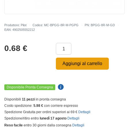
Produttore: Pilot
Codice: MC-BPGG-8R-M-PGPG
PN: BPGG-8R-M-GD
EAN: 4902505552212
0.68
€
Aggiungi al carrello
Disponibile Pronta Consegna
Disponibili
11 pezzi
in pronta consegna
Costo spedizione:
5.98 €
con corriere espresso
Spedizione Gratuita per ordini superiori ai 69 €
Dettagli
Spedizione/ritiro entro
lunedì 17 agosto
Dettagli
Reso facile
entro 30 giorni dalla consegna
Dettagli