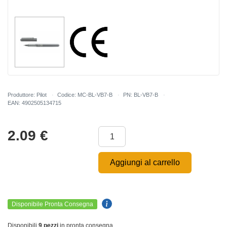
Produttore: Pilot
Codice: MC-BL-VB7-B
PN: BL-VB7-B
EAN: 4902505134715
2.09
€
Aggiungi al carrello
Disponibile Pronta Consegna
Disponibili
9 pezzi
in pronta consegna