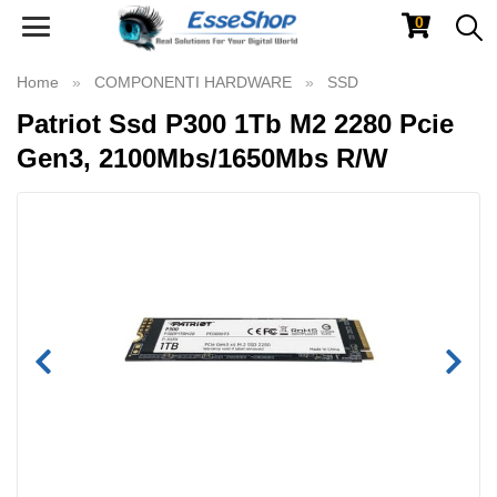
0
Toggle
navigation
Home
COMPONENTI HARDWARE
SSD
Patriot Ssd P300 1Tb M2 2280 Pcie
Gen3, 2100Mbs/1650Mbs R/W