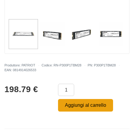
Produttore: PATRIOT
Codice: RN-P300P1TBM28
PN: P300P1TBM28
EAN: 0814914026533
198.79
€
Aggiungi al carrello