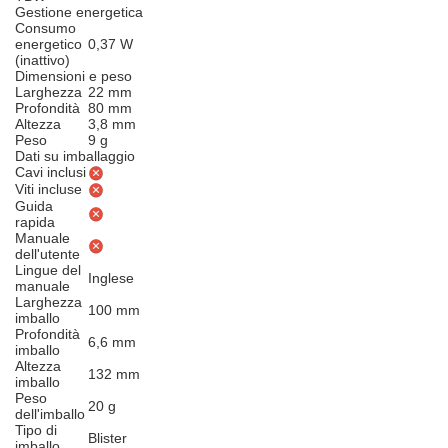
Gestione energetica
Consumo
energetico
0,37 W
(inattivo)
Dimensioni e peso
Larghezza
22 mm
Profondità
80 mm
Altezza
3,8 mm
Peso
9 g
Dati su imballaggio
Cavi inclusi
Viti incluse
Guida
rapida
Manuale
dell'utente
Lingue del
Inglese
manuale
Larghezza
100 mm
imballo
Profondità
6,6 mm
imballo
Altezza
132 mm
imballo
Peso
20 g
dell'imballo
Tipo di
Blister
imballo