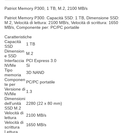
Patriot Memory P300, 1 TB, M.2, 2100 MB/s
Patriot Memory P300. Capacità SSD: 1 TB, Dimensione SSD:
M.2, Velocità di lettura: 2100 MB/s, Velocità di scrittura: 1650
MB/s, Componente per: PC/PC portatile
Caratteristiche
Capacità
1 TB
SSD
Dimension
M.2
e SSD
Interfaccia
PCI Express 3.0
NVMe
Sì
Tipo
3D NAND
memoria
Componen
PC/PC portatile
te per
Versione di
1.3
NVMe
Dimensioni
dell'unità
2280 (22 x 80 mm)
SSD M.2
Velocità di
2100 MB/s
lettura
Velocità di
1650 MB/s
scrittura
Lettura