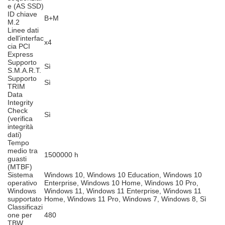
e (AS SSD)
ID chiave
B+M
M.2
Linee dati
dell'interfac
x4
cia PCI
Express
Supporto
Sì
S.M.A.R.T.
Supporto
Sì
TRIM
Data
Integrity
Check
Sì
(verifica
integrità
dati)
Tempo
medio tra
1500000 h
guasti
(MTBF)
Sistema
Windows 10, Windows 10 Education, Windows 10
operativo
Enterprise, Windows 10 Home, Windows 10 Pro,
Windows
Windows 11, Windows 11 Enterprise, Windows 11
supportato
Home, Windows 11 Pro, Windows 7, Windows 8, Sì
Classificazi
one per
480
TBW