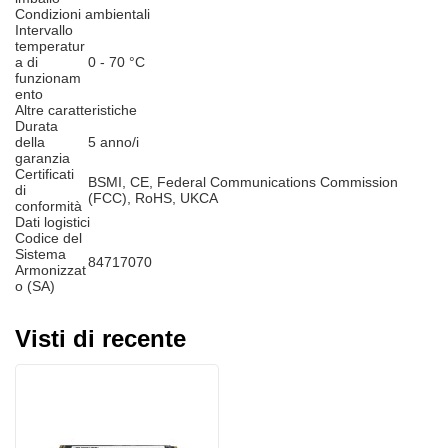
Condizioni ambientali
Intervallo
temperatur
a di
0 - 70 °C
funzionam
ento
Altre caratteristiche
Durata
della
5 anno/i
garanzia
Certificati
BSMI, CE, Federal Communications Commission
di
(FCC), RoHS, UKCA
conformità
Dati logistici
Codice del
Sistema
84717070
Armonizzat
o (SA)
Visti di recente