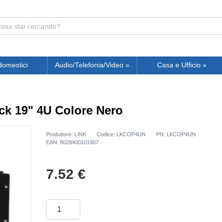
domestici
Audio/Telefonia/Video
»
Casa e Ufficio
»
ck 19" 4U Colore Nero
Produttore: LINK
Codice: LKCOP4UN
PN: LKCOP4UN
EAN: 8028400101907
7.52
€