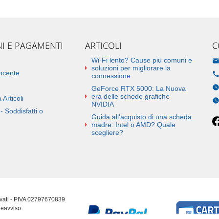
NI E PAGAMENTI
ARTICOLI
C
Wi-Fi lento? Cause più comuni e
soluzioni per migliorare la
docente
connessione
GeForce RTX 5000: La Nuova
era delle schede grafiche
 Articoli
NVIDIA
- Soddisfatti o
Guida all'acquisto di una scheda
madre: Intel o AMD? Quale
scegliere?
ervati - PIVA 02797670839
reavviso.
erenze cookie