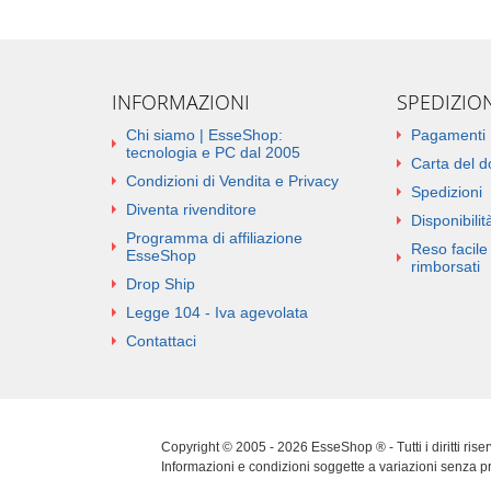
INFORMAZIONI
SPEDIZIO
Chi siamo | EsseShop:
Pagamenti
tecnologia e PC dal 2005
Carta del 
Condizioni di Vendita e Privacy
Spedizioni
Diventa rivenditore
Disponibilità
Programma di affiliazione
Reso facile 
EsseShop
rimborsati
Drop Ship
Legge 104 - Iva agevolata
Contattaci
Copyright © 2005 - 2026 EsseShop ® - Tutti i diritti ris
Informazioni e condizioni soggette a variazioni senza p
Cookie Policy
|
Privacy Policy
|
Sitemap
|
Aggiorna pref