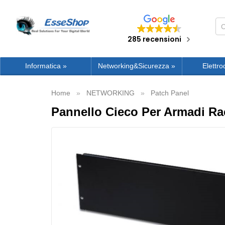
285 recensioni
Informatica
»
Networking&Sicurezza
»
Elettro
Home
NETWORKING
Patch Panel
Pannello Cieco Per Armadi Ra