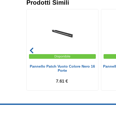
Prodotti Simili
Disponibile
olore Grigio
Pannello Patch Vuoto Colore Nero 16
Pannell
..
Porte
7.61 €