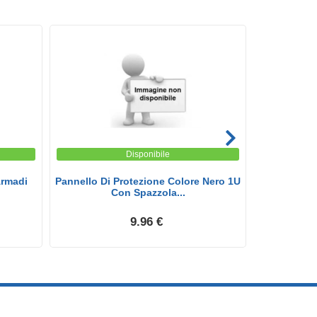
Disponibile
Armadi
Pannello Di Protezione Colore Nero 1U
Pannello
Con Spazzola...
Arm
9.96 €