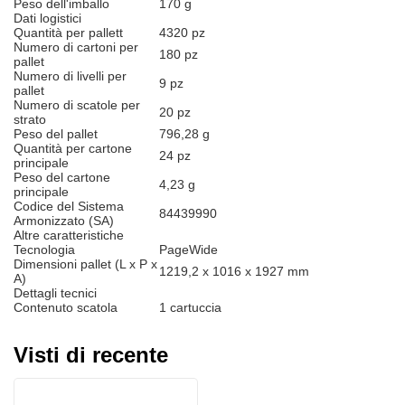
Peso dell'imballo
170 g
Dati logistici
Quantità per pallett
4320 pz
Numero di cartoni per
180 pz
pallet
Numero di livelli per
9 pz
pallet
Numero di scatole per
20 pz
strato
Peso del pallet
796,28 g
Quantità per cartone
24 pz
principale
Peso del cartone
4,23 g
principale
Codice del Sistema
84439990
Armonizzato (SA)
Altre caratteristiche
Tecnologia
PageWide
Dimensioni pallet (L x P x
1219,2 x 1016 x 1927 mm
A)
Dettagli tecnici
Contenuto scatola
1 cartuccia
Visti di recente