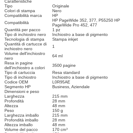
Caratteristiche
Tipo
Originale
Colori di stampa
Nero
Compatibilità marca
HP
HP PageWide 352, 377, P55250 HP
Compatibilità
PageWide Pro 452, 477
Quantità per pacco
1 pz
Tipo di inchiostro nero
Inchiostro a base di pigmento
Tecnologia di stampa
Stampa inkjet
Quantità di cartucce di
1
inchiostro nero
Volume dell'inchiostro
64 ml
nero
Resa in pagine
3500 pagine
dell'inchiostro a colori
Tipo di cartuccia
Resa standard
Tipo di inchiostro
Inchiostro a base di pigmento
Codice OEM
L0R95AE
Segmento HP
Business, Aziendale
Dimensioni e peso
Larghezza
215 mm
Profondità
28 mm
Altezza
48 mm
Peso
150 g
Larghezza imballo
215 mm
Profondità imballo
28 mm
Altezza imballo
48 mm
Volume del pacco
170 cm³