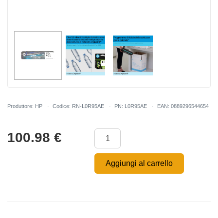
Produttore: HP
Codice: RN-L0R95AE
PN: L0R95AE
EAN: 0889296544654
100.98
€
Aggiungi al carrello