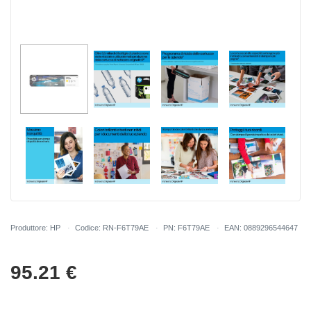
Produttore: HP
Codice: RN-F6T79AE
PN: F6T79AE
EAN: 0889296544647
95.21
€