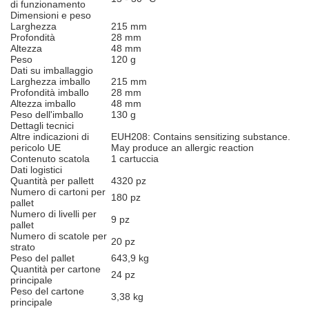
di funzionamento
Dimensioni e peso
Larghezza
215 mm
Profondità
28 mm
Altezza
48 mm
Peso
120 g
Dati su imballaggio
Larghezza imballo
215 mm
Profondità imballo
28 mm
Altezza imballo
48 mm
Peso dell'imballo
130 g
Dettagli tecnici
Altre indicazioni di
EUH208: Contains sensitizing substance.
pericolo UE
May produce an allergic reaction
Contenuto scatola
1 cartuccia
Dati logistici
Quantità per pallett
4320 pz
Numero di cartoni per
180 pz
pallet
Numero di livelli per
9 pz
pallet
Numero di scatole per
20 pz
strato
Peso del pallet
643,9 kg
Quantità per cartone
24 pz
principale
Peso del cartone
3,38 kg
principale