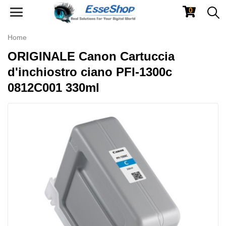
0
Toggle
navigation
Home
ORIGINALE Canon Cartuccia
d'inchiostro ciano PFI-1300c
0812C001 330ml