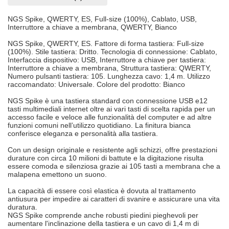
NGS Spike, QWERTY, ES, Full-size (100%), Cablato, USB,
Interruttore a chiave a membrana, QWERTY, Bianco
NGS Spike, QWERTY, ES. Fattore di forma tastiera: Full-size
(100%). Stile tastiera: Dritto. Tecnologia di connessione: Cablato,
Interfaccia dispositivo: USB, Interruttore a chiave per tastiera:
Interruttore a chiave a membrana, Struttura tastiera: QWERTY,
Numero pulsanti tastiera: 105. Lunghezza cavo: 1,4 m. Utilizzo
raccomandato: Universale. Colore del prodotto: Bianco
NGS Spike è una tastiera standard con connessione USB e12
tasti multimediali internet oltre ai vari tasti di scelta rapida per un
accesso facile e veloce alle funzionalità del computer e ad altre
funzioni comuni nell’utilizzo quotidiano. La finitura bianca
conferisce eleganza e personalità alla tastiera.
Con un design originale e resistente agli schizzi, offre prestazioni
durature con circa 10 milioni di battute e la digitazione risulta
essere comoda e silenziosa grazie ai 105 tasti a membrana che a
malapena emettono un suono.
La capacità di essere così elastica è dovuta al trattamento
antiusura per impedire ai caratteri di svanire e assicurare una vita
duratura.
NGS Spike comprende anche robusti piedini pieghevoli per
aumentare l'inclinazione della tastiera e un cavo di 1,4 m di