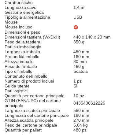
Caratteristiche
Lunghezza cavo
1,4 m
Gestione energetica
Tipologia alimentazione
USB
Mouse
Mouse incluso
Dimensioni e peso
Dimensioni tastiera (WxDxH)
440 x 140 x 20 mm
Peso della tastiera
350 g
Dati su imballaggio
Larghezza imballo
450 mm
Profondità imballo
160 mm
Altezza imballo
30 mm
Peso dell'imballo
460 g
Tipo di imballo
Scatola
Contenuto dell'imballo
Numero di prodotti inclusi
1 pz
Guida utente
Sì
Dati logistici
Quantità per cartone principale
10 pz
GTIN (EAN/UPC) del cartone
8435430612226
principale
Larghezza scatola principale
550 mm
Lunghezza del cartone principale
180 mm
Altezza scatola principale
270 mm
Peso del cartone principale
5,04 kg
Quantità per pallett
480 pz