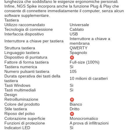
lunghezza che soddisfano le esigenze ergonomiche personali.
Infine, NGS Spike incorpora anche la funzione Plug & Play che
consente di connettere immediatamente il computer, senza alcun
software supplementare.
Tastiera
Utilizzo raccomandato
Universale
Tecnologia di connessione
Cablato
Interfaccia dispositivo
USB
Interruttore a chiave a
Interruttore a chiave per tastiera
membrana
Struttura tastiera
QWERTY
Linguaggio tastiera
Spagnolo
Dispositivo di puntatura
Fattore di forma tastiera
Full-size (100%)
Tastiera numerica
Sì
Numero pulsanti tastiera
105
Durata operativa dei tasti della
10 milioni di caratteri
tastiera
Tasti Windows
Sì
Tasti multimediali
Sì
Design
Retroilluminazione
Colore del prodotto
Bianco
Stile tastiera
Dritto
Riposo del polso
Colorazione superficie
Monocromatico
Funzioni di protezione
A prova di infiltrazioni
Indicatori LED
Sì