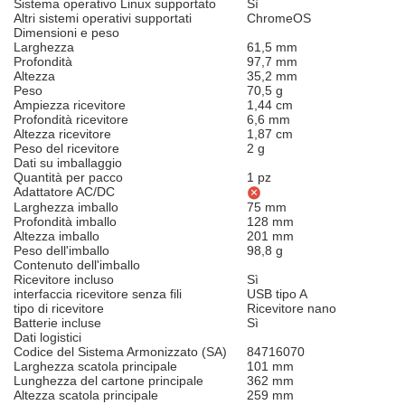
Sistema operativo Linux supportato
Sì
Altri sistemi operativi supportati
ChromeOS
Dimensioni e peso
Larghezza
61,5 mm
Profondità
97,7 mm
Altezza
35,2 mm
Peso
70,5 g
Ampiezza ricevitore
1,44 cm
Profondità ricevitore
6,6 mm
Altezza ricevitore
1,87 cm
Peso del ricevitore
2 g
Dati su imballaggio
Quantità per pacco
1 pz
Adattatore AC/DC
Larghezza imballo
75 mm
Profondità imballo
128 mm
Altezza imballo
201 mm
Peso dell'imballo
98,8 g
Contenuto dell'imballo
Ricevitore incluso
Sì
interfaccia ricevitore senza fili
USB tipo A
tipo di ricevitore
Ricevitore nano
Batterie incluse
Sì
Dati logistici
Codice del Sistema Armonizzato (SA)
84716070
Larghezza scatola principale
101 mm
Lunghezza del cartone principale
362 mm
Altezza scatola principale
259 mm