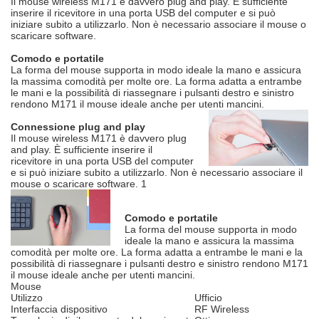
Il mouse wireless M171 è davvero plug and play. È sufficiente
inserire il ricevitore in una porta USB del computer e si può
iniziare subito a utilizzarlo. Non è necessario associare il mouse o
scaricare software.
Comodo e portatile
La forma del mouse supporta in modo ideale la mano e assicura
la massima comodità per molte ore. La forma adatta a entrambe
le mani e la possibilità di riassegnare i pulsanti destro e sinistro
rendono M171 il mouse ideale anche per utenti mancini.
Connessione plug and play
Il mouse wireless M171 è davvero plug
and play. È sufficiente inserire il
ricevitore in una porta USB del computer
e si può iniziare subito a utilizzarlo. Non è necessario associare il
mouse o scaricare software. 1
Comodo e portatile
La forma del mouse supporta in modo
ideale la mano e assicura la massima
comodità per molte ore. La forma adatta a entrambe le mani e la
possibilità di riassegnare i pulsanti destro e sinistro rendono M171
il mouse ideale anche per utenti mancini.
Mouse
Utilizzo
Ufficio
Interfaccia dispositivo
RF Wireless