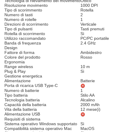
Tecnologia di rilevamento del movimento
Ottico
Risoluzione movimento
1000 DPI
Tipo di scorimmento
Rotella
Numero di tasti
2
Numero di rotelle
1
Direzioni di scorrimento
Verticale
Tipo di pulsanti
Tasti premuti
Rotella di scorrimento
Sì
Utilizzo raccomandato
PC/PC portatile
Banda di frequenza
2.4 GHz
Design
Fattore di forma
Ambidestro
Colore del prodotto
Rosso
Ergonomia
Range wireless
10 m
Plug & Play
Sì
Gestione energetica
Alimentazione
Batterie
Porta di ricarica USB Type-C
Numero di batterie
1
Tipo batteria
Stilo AA
Tecnologia batteria
Alcalino
Capacità della batteria
2000 mAh
Vita della batteria
12 mese(i)
Alimentazione USB
Requisiti di sistema
Sistema operativo Windows supportato
Sì
Compatibilità sistema operativo Mac
MacOS