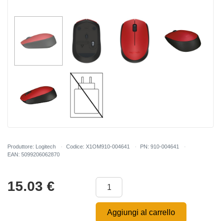
Produttore: Logitech
Codice: X1OM910-004641
PN: 910-004641
EAN: 5099206062870
15.03
€
Aggiungi al carrello