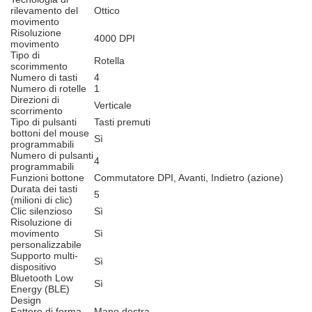
rilevamento del
Ottico
movimento
Risoluzione
4000 DPI
movimento
Tipo di
Rotella
scorimmento
Numero di tasti
4
Numero di rotelle
1
Direzioni di
Verticale
scorrimento
Tipo di pulsanti
Tasti premuti
bottoni del mouse
Sì
programmabili
Numero di pulsanti
4
programmabili
Funzioni bottone
Commutatore DPI, Avanti, Indietro (azione)
Durata dei tasti
5
(milioni di clic)
Clic silenzioso
Sì
Risoluzione di
movimento
Sì
personalizzabile
Supporto multi-
Sì
dispositivo
Bluetooth Low
Sì
Energy (BLE)
Design
Fattore di forma
Mano destra