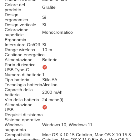
Colore del
Grafite
prodotto
Design
Sì
ergonomico
Design verticale
Sì
Colorazione
Monocromatico
superficie
Ergonomia
Interrutore On/Off
Sì
Range wireless
10 m
Gestione energetica
Alimentazione
Batterie
Porta di ricarica
USB Type-C
Numero di batterie
1
Tipo batteria
Stilo AA
Tecnologia batteria
Alcalino
Capacità della
2000 mAh
batteria
Vita della batteria
24 mese(i)
Alimentazione
USB
Requisiti di sistema
Sistema operativo
Windows
Windows 10, Windows 11
supportato
Compatibilità
Mac OS X 10.15 Catalina, Mac OS X 10.15.3
sistema operativo
Catalina, Mac OS X 11.0 Big Sur, Mac OS X