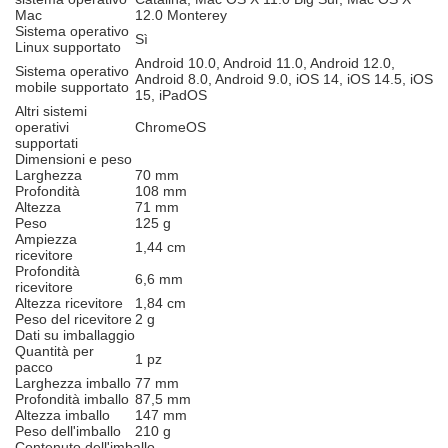
Mac
12.0 Monterey
Sistema operativo
Sì
Linux supportato
Android 10.0, Android 11.0, Android 12.0,
Sistema operativo
Android 8.0, Android 9.0, iOS 14, iOS 14.5, iOS
mobile supportato
15, iPadOS
Altri sistemi
operativi
ChromeOS
supportati
Dimensioni e peso
Larghezza
70 mm
Profondità
108 mm
Altezza
71 mm
Peso
125 g
Ampiezza
1,44 cm
ricevitore
Profondità
6,6 mm
ricevitore
Altezza ricevitore
1,84 cm
Peso del ricevitore
2 g
Dati su imballaggio
Quantità per
1 pz
pacco
Larghezza imballo
77 mm
Profondità imballo
87,5 mm
Altezza imballo
147 mm
Peso dell'imballo
210 g
Contenuto dell'imballo