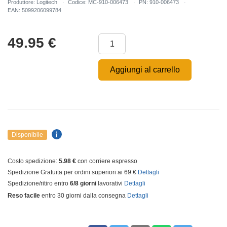
Produttore: Logitech
Codice: MC-910-006473
PN: 910-006473
EAN: 5099206099784
49.95
€
Aggiungi al carrello
Disponibile
Costo spedizione:
5.98 €
con corriere espresso
Spedizione Gratuita per ordini superiori ai 69 €
Dettagli
Spedizione/ritiro entro
6/8 giorni
lavorativi
Dettagli
Reso facile
entro 30 giorni dalla consegna
Dettagli