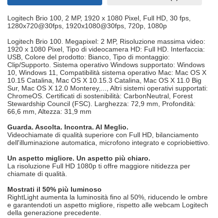
Logitech Brio 100, 2 MP, 1920 x 1080 Pixel, Full HD, 30 fps,
1280x720@30fps, 1920x1080@30fps, 720p, 1080p
Logitech Brio 100. Megapixel: 2 MP, Risoluzione massima video:
1920 x 1080 Pixel, Tipo di videocamera HD: Full HD. Interfaccia:
USB, Colore del prodotto: Bianco, Tipo di montaggio:
Clip/Supporto. Sistema operativo Windows supportato: Windows
10, Windows 11, Compatibilità sistema operativo Mac: Mac OS X
10.15 Catalina, Mac OS X 10.15.3 Catalina, Mac OS X 11.0 Big
Sur, Mac OS X 12.0 Monterey,..., Altri sistemi operativi supportati:
ChromeOS. Certificati di sostenibilità: CarbonNeutral, Forest
Stewardship Council (FSC). Larghezza: 72,9 mm, Profondità:
66,6 mm, Altezza: 31,9 mm
Guarda. Ascolta. Incontra. Al Meglio.
Videochiamate di qualità superiore con Full HD, bilanciamento
dell'illuminazione automatica, microfono integrato e copriobiettivo.
Un aspetto migliore. Un aspetto più chiaro.
La risoluzione Full HD 1080p ti offre maggiore nitidezza per
chiamate di qualità.
Mostrati il 50% più luminoso
RightLight aumenta la luminosità fino al 50%, riducendo le ombre
e garantendoti un aspetto migliore, rispetto alle webcam Logitech
della generazione precedente.