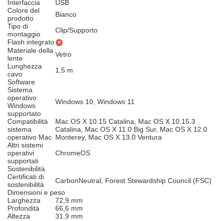
Interfaccia
USB
Colore del
Bianco
prodotto
Tipo di
Clip/Supporto
montaggio
Flash integrato
Materiale della
Vetro
lente
Lunghezza
1,5 m
cavo
Software
Sistema
operativo
Windows 10, Windows 11
Windows
supportato
Compatibilità
Mac OS X 10.15 Catalina, Mac OS X 10.15.3
sistema
Catalina, Mac OS X 11.0 Big Sur, Mac OS X 12.0
operativo Mac
Monterey, Mac OS X 13.0 Ventura
Altri sistemi
operativi
ChromeOS
supportati
Sostenibilità
Certificati di
CarbonNeutral, Forest Stewardship Council (FSC)
sostenibilità
Dimensioni e peso
Larghezza
72,9 mm
Profondità
66,6 mm
Altezza
31,9 mm