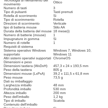
Tecnologia di rilevamento del
Ottico
movimento
Numero di tasti
3
Tipo di pulsanti
Tasti premuti
Rotella di scorrimento
Sì
Tipo di scorimmento
Rotella
Direzioni di scorrimento
Verticale
tipo di batteria mouse
Stilo AA
Durata della batteria del mouse
18 mese(i)
Numero di batterie (mouse)
1
Impugnature in gomma
Sì
Numero di rotelle
1
Requisiti di sistema
Sistema operativo Windows
Windows 7, Windows 10,
supportato
Windows 11
Altri sistemi operativi supportati
ChromeOS
Dimensioni e peso
Dimensioni tastiera (WxDxH)
457,3 x 24 x 193,5 mm
Peso della tastiera
805 g
Dimensioni mouse (LxPxA)
39,2 x 111,5 x 61,8 mm
Peso mouse
73,5 g
Dati su imballaggio
Larghezza imballo
48 mm
Profondità imballo
530 mm
Altezza imballo
200 mm
Peso dell'imballo
1,2 kg
Tipo di imballo
Scatola
Contenuto dell'imballo