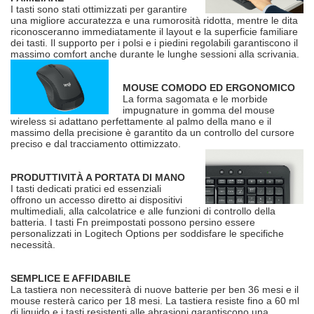
I tasti sono stati ottimizzati per garantire
una migliore accuratezza e una rumorosità ridotta, mentre le dita
riconosceranno immediatamente il layout e la superficie familiare
dei tasti. Il supporto per i polsi e i piedini regolabili garantiscono il
massimo comfort anche durante le lunghe sessioni alla scrivania.
MOUSE COMODO ED ERGONOMICO
La forma sagomata e le morbide
impugnature in gomma del mouse
wireless si adattano perfettamente al palmo della mano e il
massimo della precisione è garantito da un controllo del cursore
preciso e dal tracciamento ottimizzato.
PRODUTTIVITÀ A PORTATA DI MANO
I tasti dedicati pratici ed essenziali
offrono un accesso diretto ai dispositivi
multimediali, alla calcolatrice e alle funzioni di controllo della
batteria. I tasti Fn preimpostati possono persino essere
personalizzati in Logitech Options per soddisfare le specifiche
necessità.
SEMPLICE E AFFIDABILE
La tastiera non necessiterà di nuove batterie per ben 36 mesi e il
mouse resterà carico per 18 mesi. La tastiera resiste fino a 60 ml
di liquido e i tasti resistenti alle abrasioni garantiscono una