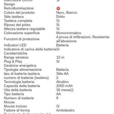
Design
Retroilluminazione
Colore del prodotto
Nero, Bianco
Stile tastiera
Dritto
Tastiera completa
Sì
Riposo del polso
Sì
Altezza tastiera regolabile
Sì
Colorazione superficie
Monocromatico
A prova di infiltrazioni, Resistente
Funzioni di protezione
all'abrasione
Indicatori LED
Batteria
Indicatore di carica della batteria
Sì
Caratteristiche
Range wireless
10 m
Plug & Play
Sì
Gestione energetica
Tipologia alimentazione
Batteria
tipo di batteria tastiera
Stilo AA
numero di batterie (tastiera)
2
Tecnologia batteria
Alcalino
Capacità della batteria
2000 mAh
Vita della batteria
36 mese(i)
Tipo batteria
AA
Numero di batterie
9
Mouse
Mouse incluso
Sì
Fattore di forma
Ambidestro