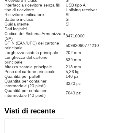
Ricevitore incluso
Sì
interfaccia ricevitore senza fili
USB tipo A
tipo di ricevitore
Unifying receiver
Ricevitore unificatore
Sì
Batterie incluse
Sì
Guida utente
Sì
Dati logistici
Codice del Sistema Armonizzato
84716060
(SA)
GTIN (EAN/UPC) del cartone
50992060774210
principale
Larghezza scatola principale
202 mm
Lunghezza del cartone
539 mm
principale
Altezza scatola principale
218 mm
Peso del cartone principale
5,36 kg
Quantità per pallett
140 pz
Quantità per container
3320 pz
intermodale (20 piedi)
Quantità per container
7040 pz
intermodale (40 piedi)
Visti di recente