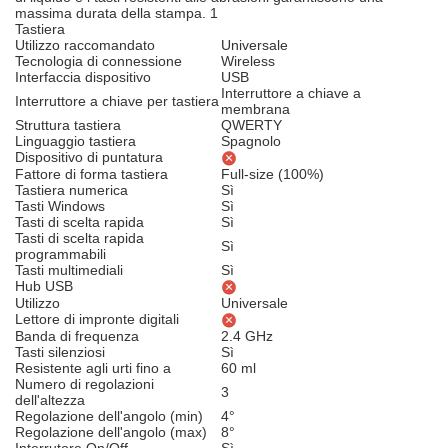
massima durata della stampa. 1
Tastiera
Utilizzo raccomandato
Universale
Tecnologia di connessione
Wireless
Interfaccia dispositivo
USB
Interruttore a chiave a
Interruttore a chiave per tastiera
membrana
Struttura tastiera
QWERTY
Linguaggio tastiera
Spagnolo
Dispositivo di puntatura
Fattore di forma tastiera
Full-size (100%)
Tastiera numerica
Sì
Tasti Windows
Sì
Tasti di scelta rapida
Sì
Tasti di scelta rapida
Sì
programmabili
Tasti multimediali
Sì
Hub USB
Utilizzo
Universale
Lettore di impronte digitali
Banda di frequenza
2.4 GHz
Tasti silenziosi
Sì
Resistente agli urti fino a
60 ml
Numero di regolazioni
3
dell'altezza
Regolazione dell'angolo (min)
4°
Regolazione dell'angolo (max)
8°
Interrutore On/Off
Sì