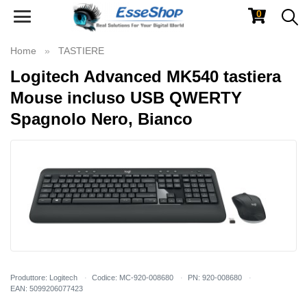
0
Toggle
navigation
Home
TASTIERE
Logitech Advanced MK540 tastiera
Mouse incluso USB QWERTY
Spagnolo Nero, Bianco
Produttore: Logitech
Codice: MC-920-008680
PN: 920-008680
EAN: 5099206077423