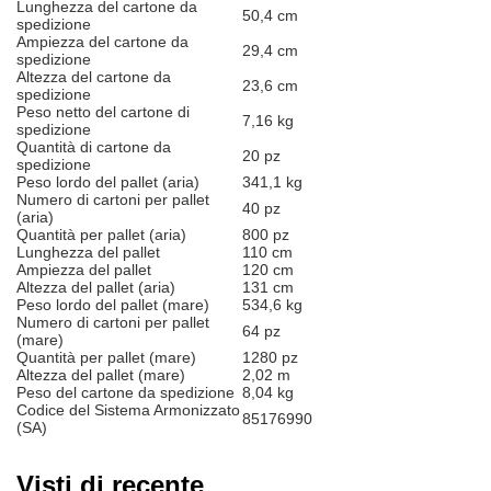
Lunghezza del cartone da
50,4 cm
spedizione
Ampiezza del cartone da
29,4 cm
spedizione
Altezza del cartone da
23,6 cm
spedizione
Peso netto del cartone di
7,16 kg
spedizione
Quantità di cartone da
20 pz
spedizione
Peso lordo del pallet (aria)
341,1 kg
Numero di cartoni per pallet
40 pz
(aria)
Quantità per pallet (aria)
800 pz
Lunghezza del pallet
110 cm
Ampiezza del pallet
120 cm
Altezza del pallet (aria)
131 cm
Peso lordo del pallet (mare)
534,6 kg
Numero di cartoni per pallet
64 pz
(mare)
Quantità per pallet (mare)
1280 pz
Altezza del pallet (mare)
2,02 m
Peso del cartone da spedizione
8,04 kg
Codice del Sistema Armonizzato
85176990
(SA)
Visti di recente