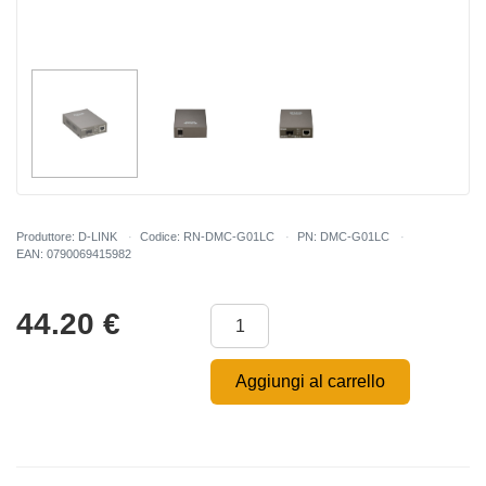
Produttore: D-LINK
Codice: RN-DMC-G01LC
PN: DMC-G01LC
EAN: 0790069415982
44.20
€
Aggiungi al carrello