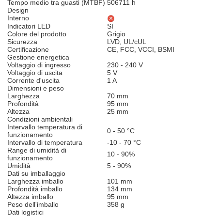
Tempo medio tra guasti (MTBF)
506711 h
Design
Interno
Indicatori LED
Sì
Colore del prodotto
Grigio
Sicurezza
LVD, UL/cUL
Certificazione
CE, FCC, VCCI, BSMI
Gestione energetica
Voltaggio di ingresso
230 - 240 V
Voltaggio di uscita
5 V
Corrente d'uscita
1 A
Dimensioni e peso
Larghezza
70 mm
Profondità
95 mm
Altezza
25 mm
Condizioni ambientali
Intervallo temperatura di
0 - 50 °C
funzionamento
Intervallo di temperatura
-10 - 70 °C
Range di umidità di
10 - 90%
funzionamento
Umidità
5 - 90%
Dati su imballaggio
Larghezza imballo
101 mm
Profondità imballo
134 mm
Altezza imballo
95 mm
Peso dell'imballo
358 g
Dati logistici