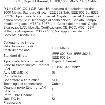
IEEE 802.3x, Gigabit Ethernet, 10,100,1000 Mbit/s, SFP, Cablato
D-Link DMC-G01LC/E. Velocità massima di trasferimento dati:
1000 Mbit/s, Standard di rete: IEEE 802.3ab, IEEE 802.3u, IEEE
802.3x, Tipo di interfaccia Ethernet: Gigabit Ethernet. Connettore
a fibra ottica: SFP, Tecnologia di connessione: Cablato. Tempo
medio tra guasti (MTBF): 506711 h. Colore del prodotto: Grigio,
Sicurezza: LVD, UL/cUL, Certificazione: CE, FCC, VCCI, BSMI.
Voltaggio di ingresso: 230 - 240 V, Voltaggio di uscita: 5 V,
Corrente d'uscita: 1 A
Collegamento in rete
Velocità massima di
1000 Mbit/s
trasferimento dati
IEEE 802.3ab, IEEE 802.3u,
Standard di rete
IEEE 802.3x
Tipo di interfaccia Ethernet
Gigabit Ethernet
Velocità trasferimento Ethernet
10,100,1000 Mbit/s
LAN
Auto MDI/MDI-X
Sì
Connettività
Connettore a fibra ottica
SFP
Tecnologia di connessione
Cablato
Quantità porte Ethernet LAN
1
(RJ-45)
Porte Fibre Channel
1
Jack DC-in
Sì
Prestazione