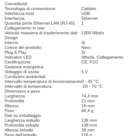
Connettività
Tecnologia di connessione
Cablato
Interfaccia host
USB
Interfaccia
Ethernet
Quantità porte Ethernet LAN (RJ-45)
1
Collegamento in rete
Velocità massima di trasferimento dati
1000 Mbit/s
Design
Interno
Sì
Colore del prodotto
Nero
Plug & Play
Sì
Indicatori LED
Attività, Collegamento
Certificazione
CE, FCC
Gestione energetica
Voltaggio di uscita
5 V
Condizioni ambientali
Intervallo temperatura di funzionamento
0 - 45 °C
Intervallo di temperatura
-20 - 70 °C
Dimensioni e peso
Larghezza
74,4 mm
Profondità
21 mm
Altezza
16 mm
Peso
46,4 g
Dati su imballaggio
Larghezza imballo
138 mm
Profondità imballo
138 mm
Altezza imballo
30 mm
Peso dell'imballo
116 g