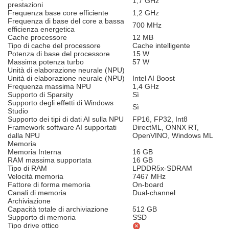
1,7 GHz
prestazioni
Frequenza base core efficiente
1,2 GHz
Frequenza di base del core a bassa
700 MHz
efficienza energetica
Cache processore
12 MB
Tipo di cache del processore
Cache intelligente
Potenza di base del processore
15 W
Massima potenza turbo
57 W
Unità di elaborazione neurale (NPU)
Unità di elaborazione neurale (NPU)
Intel AI Boost
Frequenza massima NPU
1,4 GHz
Supporto di Sparsity
Sì
Supporto degli effetti di Windows
Sì
Studio
Supporto dei tipi di dati AI sulla NPU
FP16, FP32, Int8
Framework software AI supportati
DirectML, ONNX RT,
dalla NPU
OpenVINO, Windows ML
Memoria
Memoria Interna
16 GB
RAM massima supportata
16 GB
Tipo di RAM
LPDDR5x-SDRAM
Velocità memoria
7467 MHz
Fattore di forma memoria
On-board
Canali di memoria
Dual-channel
Archiviazione
Capacità totale di archiviazione
512 GB
Supporto di memoria
SSD
Tipo drive ottico