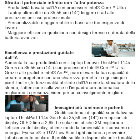
Sfrutta il potenziale infinito con l'ultra potenza
- Produttività basata sull'IA con processori Intel® Core™ Ultra
- Laptop ultrasottile da 35,56 cm (14″) leggero e ad alte
prestazioni per uso professionale
- Personalizzabile e aggiornabile in base alle tue esigenze di
lavoro
- Maggiore efficienza quotidiana con design termico e durata della
batteria avanzati
Eccellenza e prestazioni guidate
dall'IA
Aumenta la tua produttività con il laptop Lenovo ThinkPad T14s
Gen 5 da 35,56 cm (14'') con processore Intel® Core™ Ultra.
Grazie alle grafiche Intel® Arc™, puoi elevare la tua capacità di
creare o progettare con una chiarezza perfetta in ogni singolo
pixel. Inoltre, le funzionalità abilitate dall'IA come la sfocatura dello
sfondo, l'attenzione sulla voce e l'inquadratura automatica
migliorano la presenza video per un coinvolgimento migliore.
Immagini più luminose e potenti
Goditi contenuti di qualità superlativa sul
laptop ThinkPad T14s Gen 5 da 35,56 cm (14'') con opzioni di
display OLED fino a 2,8k. Le soluzioni ottiche 3M migliorano
l'efficienza del display, ottimizzando la luminosità e il consumo di
energia. Eyesafe® e TÜV Low Blue Light aiutano a prevenire
l'affaticamento oculare. Il profilo sottile è disponibile nelle tonalità