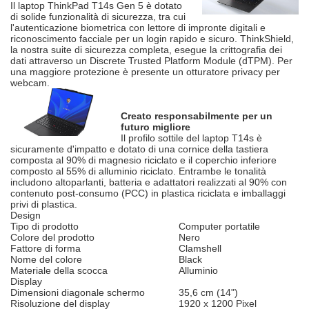
Il laptop ThinkPad T14s Gen 5 è dotato
di solide funzionalità di sicurezza, tra cui
l'autenticazione biometrica con lettore di impronte digitali e
riconoscimento facciale per un login rapido e sicuro. ThinkShield,
la nostra suite di sicurezza completa, esegue la crittografia dei
dati attraverso un Discrete Trusted Platform Module (dTPM). Per
una maggiore protezione è presente un otturatore privacy per
webcam.
Creato responsabilmente per un
futuro migliore
Il profilo sottile del laptop T14s è
sicuramente d'impatto e dotato di una cornice della tastiera
composta al 90% di magnesio riciclato e il coperchio inferiore
composto al 55% di alluminio riciclato. Entrambe le tonalità
includono altoparlanti, batteria e adattatori realizzati al 90% con
contenuto post-consumo (PCC) in plastica riciclata e imballaggi
privi di plastica.
Design
Tipo di prodotto
Computer portatile
Colore del prodotto
Nero
Fattore di forma
Clamshell
Nome del colore
Black
Materiale della scocca
Alluminio
Display
Dimensioni diagonale schermo
35,6 cm (14")
Risoluzione del display
1920 x 1200 Pixel