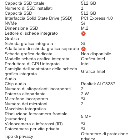
Capacità SSD totale
512 GB
Numero di SSD installati
1
Capacità SSD
512 GB
Interfaccia Solid State Drive (SSD)
PCI Express 4.0
NVMe
Sì
Dimensione SSD
M.2
Lettore di schede integrato
Grafica
Scheda grafica integrata
Sì
Adattatore di scheda grafica separato
Scheda grafica dedicata
Non disponibile
Modello scheda grafica integrata
Grafica Intel
Produttore di GPU integrato
Intel
Famiglia dell'adattatore della scheda
Grafica Intel
grafica integrata
Audio
Chip audio
Realtek ALC3287
Numero di altoparlanti incorporati
2
Potenza altoparlante
2 W
Microfono incorporato
Sì
Numero dei microfoni
2
Macchina fotografica
Risoluzione fotocamera frontale
5 MP
(numerico)
Videocamera a infrarossi (IR)
Sì
Fotocamera per vita privata
Sì
Otturatore di protezione
Tipo di privacy
privacy