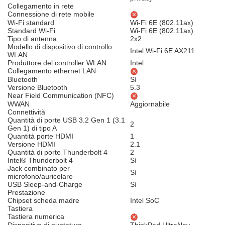
Collegamento in rete
Connessione di rete mobile
Wi-Fi standard
Wi-Fi 6E (802.11ax)
Standard Wi-Fi
Wi-Fi 6E (802.11ax)
Tipo di antenna
2x2
Modello di dispositivo di controllo
Intel Wi-Fi 6E AX211
WLAN
Produttore del controller WLAN
Intel
Collegamento ethernet LAN
Bluetooth
Sì
Versione Bluetooth
5.3
Near Field Communication (NFC)
WWAN
Aggiornabile
Connettività
Quantità di porte USB 3.2 Gen 1 (3.1
2
Gen 1) di tipo A
Quantità porte HDMI
1
Versione HDMI
2.1
Quantità di porte Thunderbolt 4
2
Intel® Thunderbolt 4
Sì
Jack combinato per
Sì
microfono/auricolare
USB Sleep-and-Charge
Sì
Prestazione
Chipset scheda madre
Intel SoC
Tastiera
Tastiera numerica