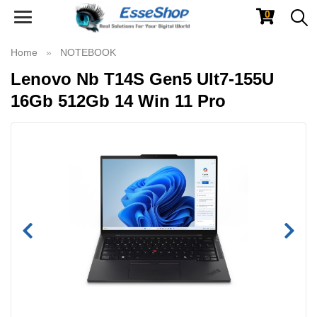
0
Toggle
navigation
Home
NOTEBOOK
Lenovo Nb T14S Gen5 Ult7-155U
16Gb 512Gb 14 Win 11 Pro