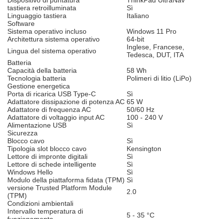
Dispositivo di puntatura
ThinkPad UltraNav
tastiera retroilluminata
Sì
Linguaggio tastiera
Italiano
Software
Sistema operativo incluso
Windows 11 Pro
Architettura sistema operativo
64-bit
Inglese, Francese,
Lingua del sistema operativo
Tedesca, DUT, ITA
Batteria
Capacità della batteria
58 Wh
Tecnologia batteria
Polimeri di litio (LiPo)
Gestione energetica
Porta di ricarica USB Type-C
Sì
Adattatore dissipazione di potenza AC
65 W
Adattatore di frequenza AC
50/60 Hz
Adattatore di voltaggio input AC
100 - 240 V
Alimentazione USB
Sì
Sicurezza
Blocco cavo
Sì
Tipologia slot blocco cavo
Kensington
Lettore di impronte digitali
Sì
Lettore di schede intelligente
Sì
Windows Hello
Sì
Modulo della piattaforma fidata (TPM)
Sì
versione Trusted Platform Module
2.0
(TPM)
Condizioni ambientali
Intervallo temperatura di
5 - 35 °C