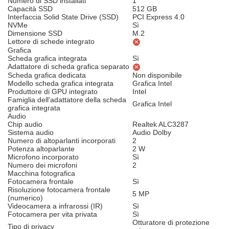
Numero di SSD installati
1
Capacità SSD
512 GB
Interfaccia Solid State Drive (SSD)
PCI Express 4.0
NVMe
Sì
Dimensione SSD
M.2
Lettore di schede integrato
Grafica
Scheda grafica integrata
Sì
Adattatore di scheda grafica separato
Scheda grafica dedicata
Non disponibile
Modello scheda grafica integrata
Grafica Intel
Produttore di GPU integrato
Intel
Famiglia dell'adattatore della scheda
Grafica Intel
grafica integrata
Audio
Chip audio
Realtek ALC3287
Sistema audio
Audio Dolby
Numero di altoparlanti incorporati
2
Potenza altoparlante
2 W
Microfono incorporato
Sì
Numero dei microfoni
2
Macchina fotografica
Fotocamera frontale
Sì
Risoluzione fotocamera frontale
5 MP
(numerico)
Videocamera a infrarossi (IR)
Sì
Fotocamera per vita privata
Sì
Otturatore di protezione
Tipo di privacy