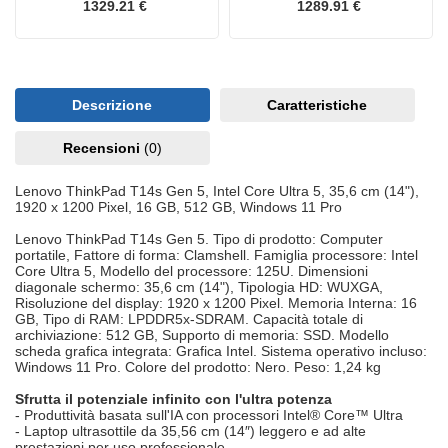
1329.21 €
1289.91 €
Descrizione
Caratteristiche
Recensioni
(0)
Lenovo ThinkPad T14s Gen 5, Intel Core Ultra 5, 35,6 cm (14"),
1920 x 1200 Pixel, 16 GB, 512 GB, Windows 11 Pro
Lenovo ThinkPad T14s Gen 5. Tipo di prodotto: Computer
portatile, Fattore di forma: Clamshell. Famiglia processore: Intel
Core Ultra 5, Modello del processore: 125U. Dimensioni
diagonale schermo: 35,6 cm (14"), Tipologia HD: WUXGA,
Risoluzione del display: 1920 x 1200 Pixel. Memoria Interna: 16
GB, Tipo di RAM: LPDDR5x-SDRAM. Capacità totale di
archiviazione: 512 GB, Supporto di memoria: SSD. Modello
scheda grafica integrata: Grafica Intel. Sistema operativo incluso:
Windows 11 Pro. Colore del prodotto: Nero. Peso: 1,24 kg
Sfrutta il potenziale infinito con l'ultra potenza
- Produttività basata sull'IA con processori Intel® Core™ Ultra
- Laptop ultrasottile da 35,56 cm (14″) leggero e ad alte
prestazioni per uso professionale