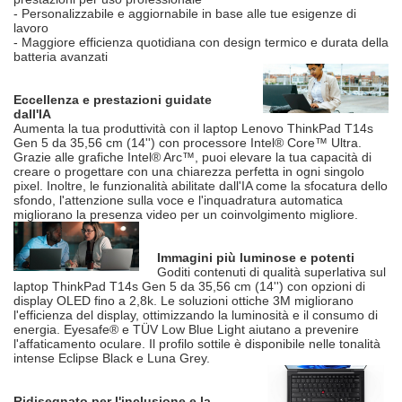
- Personalizzabile e aggiornabile in base alle tue esigenze di
lavoro
- Maggiore efficienza quotidiana con design termico e durata della
batteria avanzati
Eccellenza e prestazioni guidate
dall'IA
Aumenta la tua produttività con il laptop Lenovo ThinkPad T14s
Gen 5 da 35,56 cm (14'') con processore Intel® Core™ Ultra.
Grazie alle grafiche Intel® Arc™, puoi elevare la tua capacità di
creare o progettare con una chiarezza perfetta in ogni singolo
pixel. Inoltre, le funzionalità abilitate dall'IA come la sfocatura dello
sfondo, l'attenzione sulla voce e l'inquadratura automatica
migliorano la presenza video per un coinvolgimento migliore.
Immagini più luminose e potenti
Goditi contenuti di qualità superlativa sul
laptop ThinkPad T14s Gen 5 da 35,56 cm (14'') con opzioni di
display OLED fino a 2,8k. Le soluzioni ottiche 3M migliorano
l'efficienza del display, ottimizzando la luminosità e il consumo di
energia. Eyesafe® e TÜV Low Blue Light aiutano a prevenire
l'affaticamento oculare. Il profilo sottile è disponibile nelle tonalità
intense Eclipse Black e Luna Grey.
Ridisegnato per l'inclusione e la