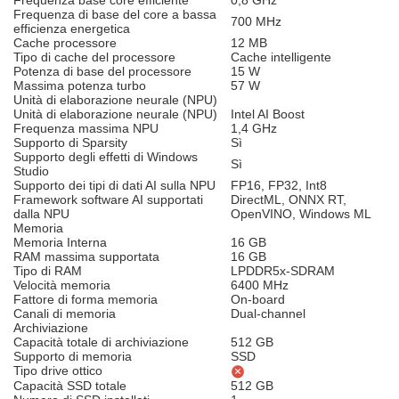
Frequenza base core efficiente
0,8 GHz
Frequenza di base del core a bassa
700 MHz
efficienza energetica
Cache processore
12 MB
Tipo di cache del processore
Cache intelligente
Potenza di base del processore
15 W
Massima potenza turbo
57 W
Unità di elaborazione neurale (NPU)
Unità di elaborazione neurale (NPU)
Intel AI Boost
Frequenza massima NPU
1,4 GHz
Supporto di Sparsity
Sì
Supporto degli effetti di Windows
Sì
Studio
Supporto dei tipi di dati AI sulla NPU
FP16, FP32, Int8
Framework software AI supportati
DirectML, ONNX RT,
dalla NPU
OpenVINO, Windows ML
Memoria
Memoria Interna
16 GB
RAM massima supportata
16 GB
Tipo di RAM
LPDDR5x-SDRAM
Velocità memoria
6400 MHz
Fattore di forma memoria
On-board
Canali di memoria
Dual-channel
Archiviazione
Capacità totale di archiviazione
512 GB
Supporto di memoria
SSD
Tipo drive ottico
Capacità SSD totale
512 GB