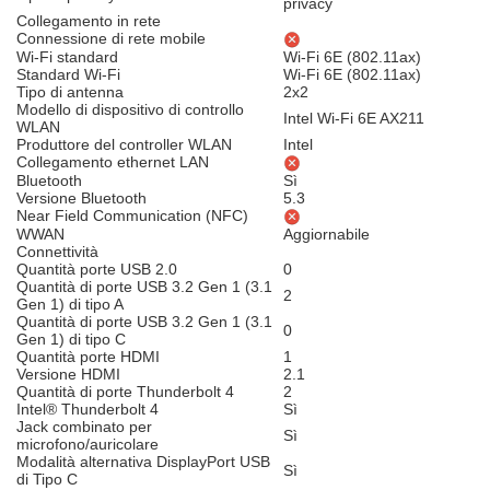
privacy
Collegamento in rete
Connessione di rete mobile
Wi-Fi standard
Wi-Fi 6E (802.11ax)
Standard Wi-Fi
Wi-Fi 6E (802.11ax)
Tipo di antenna
2x2
Modello di dispositivo di controllo
Intel Wi-Fi 6E AX211
WLAN
Produttore del controller WLAN
Intel
Collegamento ethernet LAN
Bluetooth
Sì
Versione Bluetooth
5.3
Near Field Communication (NFC)
WWAN
Aggiornabile
Connettività
Quantità porte USB 2.0
0
Quantità di porte USB 3.2 Gen 1 (3.1
2
Gen 1) di tipo A
Quantità di porte USB 3.2 Gen 1 (3.1
0
Gen 1) di tipo C
Quantità porte HDMI
1
Versione HDMI
2.1
Quantità di porte Thunderbolt 4
2
Intel® Thunderbolt 4
Sì
Jack combinato per
Sì
microfono/auricolare
Modalità alternativa DisplayPort USB
Sì
di Tipo C