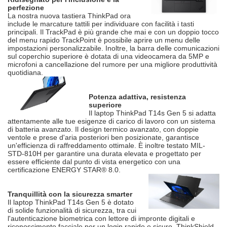
perfezione
La nostra nuova tastiera ThinkPad ora
include le marcature tattili per individuare con facilità i tasti
principali. Il TrackPad è più grande che mai e con un doppio tocco
del menu rapido TrackPoint è possibile aprire un menu delle
impostazioni personalizzabile. Inoltre, la barra delle comunicazioni
sul coperchio superiore è dotata di una videocamera da 5MP e
microfoni a cancellazione del rumore per una migliore produttività
quotidiana.
Potenza adattiva, resistenza
superiore
Il laptop ThinkPad T14s Gen 5 si adatta
attentamente alle tue esigenze di carico di lavoro con un sistema
di batteria avanzato. Il design termico avanzato, con doppie
ventole e prese d'aria posteriori ben posizionate, garantisce
un'efficienza di raffreddamento ottimale. È inoltre testato MIL-
STD-810H per garantire una durata elevata e progettato per
essere efficiente dal punto di vista energetico con una
certificazione ENERGY STAR® 8.0.
Tranquillità con la sicurezza smarter
Il laptop ThinkPad T14s Gen 5 è dotato
di solide funzionalità di sicurezza, tra cui
l'autenticazione biometrica con lettore di impronte digitali e
riconoscimento facciale per un login rapido e sicuro. ThinkShield,