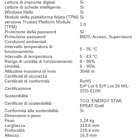
Lettore di impronte digitali
Sì
Lettore di schede intelligente
Sì
Windows Hello
Sì
Modulo della piattaforma fidata (TPM)
Sì
versione Trusted Platform Module
2.0
(TPM)
Protezione della password
Sì
Protezione password
BIOS, Acceso, Supervisore
Condizioni ambientali
Intervallo temperatura di
5 - 35 °C
funzionamento
Intervallo di temperatura
5 - 43 °C
Range di umidità di funzionamento
8 - 95%
Umidità
5 - 95%
Altitudine massima di invio
3048 m
Certificati di sicurezza
Certificati di conformità
RoHS
ErP Lot 6 ErP Lot 26 MIL-
Certificazione
STD-810H
Sostenibilità
TCO, ENERGY STAR,
Certificati di sostenibilità
EPEAT Gold
Conformità alla sostenibilità
Sì
Dimensioni e peso
Peso
1,24 kg
Larghezza
313,6 mm
Profondità
219,4 mm
Altezza
16,9 mm