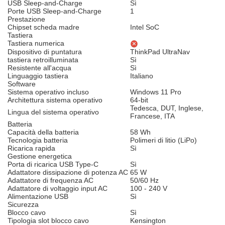
USB Sleep-and-Charge
Sì
Porte USB Sleep-and-Charge
1
Prestazione
Chipset scheda madre
Intel SoC
Tastiera
Tastiera numerica
Dispositivo di puntatura
ThinkPad UltraNav
tastiera retroilluminata
Sì
Resistente all'acqua
Sì
Linguaggio tastiera
Italiano
Software
Sistema operativo incluso
Windows 11 Pro
Architettura sistema operativo
64-bit
Tedesca, DUT, Inglese,
Lingua del sistema operativo
Francese, ITA
Batteria
Capacità della batteria
58 Wh
Tecnologia batteria
Polimeri di litio (LiPo)
Ricarica rapida
Sì
Gestione energetica
Porta di ricarica USB Type-C
Sì
Adattatore dissipazione di potenza AC
65 W
Adattatore di frequenza AC
50/60 Hz
Adattatore di voltaggio input AC
100 - 240 V
Alimentazione USB
Sì
Sicurezza
Blocco cavo
Sì
Tipologia slot blocco cavo
Kensington