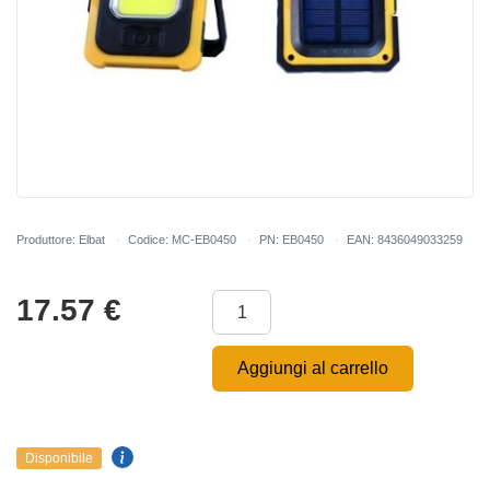
Produttore: Elbat
Codice: MC-EB0450
PN: EB0450
EAN: 8436049033259
17.57
€
Aggiungi al carrello
Disponibile