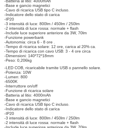
-Batteria al litio: 4000mAh
-Base e gancio magnetici
-Cavo di ricarica USB tipo C incluso.
-Indicatore dello stato di carica
-IP20
-3 intensità di luce: 800lm / 450lm / 250lm
-2 intensità di luce rossa: normale + flash
-Include luce superiore anteriore da 3W, 70lm
-Funzione powerbank
-Autonomia: circa 6 - 8 ore .
-Tempo di ricarica solare: 12 ore, carica al 20% ca.
-Tempo di ricarica con cavo USB: 3 - 4 ore circa
-Dimensioni: 140*72*18mm
-Peso: 0,206kg
-LED COB, ricaricabile tramite USB o pannello solare.
-Potenza: 10W
-Lumen: 800
-6500K
-Interruttore on/off
-Funzione di ricarica solare
-Batteria al litio: 4000mAh
-Base e gancio magnetici
-Cavo di ricarica USB tipo C incluso.
-Indicatore dello stato di carica
-IP20
-3 intensità di luce: 800lm / 450lm / 250lm
-2 intensità di luce rossa: normale + flash
-Include luce superiore anteriore da 3W, 70lm