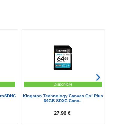
Disponibile
croSDHC
Kingston Technology Canvas Go! Plus
SanDisk
64GB SDXC Canv...
Micro
27.96 €