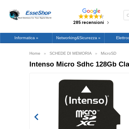
285 recensioni
Informatica
»
Networking&Sicurezza
»
Elettro
Home
SCHEDE DI MEMORIA
MicroSD
Intenso Micro Sdhc 128Gb Cla