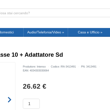
domestici
Audio/Telefonia/Video
»
Casa e Ufficio
»
sse 10 + Adattatore Sd
Produttore: Intenso
Codice: RN-3413491
PN: 3413491
EAN: 4034303030064
26.62
€