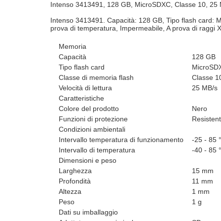
Intenso 3413491, 128 GB, MicroSDXC, Classe 10, 25 MB/
Intenso 3413491. Capacità: 128 GB, Tipo flash card: Mic
prova di temperatura, Impermeabile, A prova di raggi X
Memoria
Capacità
128 GB
Tipo flash card
MicroSD
Classe di memoria flash
Classe 1
Velocità di lettura
25 MB/s
Caratteristiche
Colore del prodotto
Nero
Funzioni di protezione
Resistent
Condizioni ambientali
Intervallo temperatura di funzionamento
-25 - 85 
Intervallo di temperatura
-40 - 85 
Dimensioni e peso
Larghezza
15 mm
Profondità
11 mm
Altezza
1 mm
Peso
1 g
Dati su imballaggio