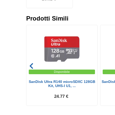
Prodotti Simili
Disponibile
 Scheda
SanDisk Ultra R140 microSDXC 128GB
SanDisk
 Plu...
Kit, UHS-I U1, ...
24.77 €