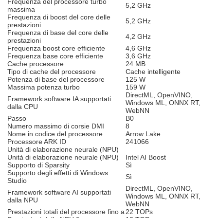
Frequenza del processore turbo
5,2 GHz
massima
Frequenza di boost del core delle
5,2 GHz
prestazioni
Frequenza di base del core delle
4,2 GHz
prestazioni
Frequenza boost core efficiente
4,6 GHz
Frequenza base core efficiente
3,6 GHz
Cache processore
24 MB
Tipo di cache del processore
Cache intelligente
Potenza di base del processore
125 W
Massima potenza turbo
159 W
DirectML, OpenVINO,
Framework software IA supportati
Windows ML, ONNX RT,
dalla CPU
WebNN
Passo
B0
Numero massimo di corsie DMI
8
Nome in codice del processore
Arrow Lake
Processore ARK ID
241066
Unità di elaborazione neurale (NPU)
Unità di elaborazione neurale (NPU)
Intel AI Boost
Supporto di Sparsity
Sì
Supporto degli effetti di Windows
Sì
Studio
DirectML, OpenVINO,
Framework software AI supportati
Windows ML, ONNX RT,
dalla NPU
WebNN
Prestazioni totali del processore fino a
22 TOPs