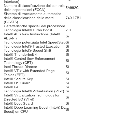
Interface)
Numero di classificazione del controllo
5A992C
delle esportazioni (ECCN)
Sistema di tracciamento automatico
della classificazione delle merci
740.17B1
(CCATS)
Caratteristiche speciali del processore
Tecnologia Intel® Turbo Boost
2.0
Intel® AES New Instructions (Intel®
Sì
AES-NI)
Tecnologia potenziata Intel SpeedStep
Sì
Tecnologia Intel® Trusted Execution
Sì
Tecnologia Intel® Speed Shift
Sì
Intel® Thunderbolt 4
Sì
Intel® Control-flow Enforcement
Sì
Technology (CET)
Intel Thread Director
Sì
Intel® VT-x with Extended Page
Sì
Tables (EPT)
Intel® Secure Key
Sì
Intel® OS Guard
Sì
Intel® 64
Sì
Tecnologia Intel® Virtualization (VT-x)
Sì
Intel® Virtualization Technology for
Sì
Directed I/O (VT-d)
Intel® Boot Guard
Sì
Intel® Deep Learning Boost (Intel® DL
Sì
Boost) on CPU