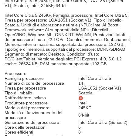
Intel Core Ultra 5 245KF, Intel Core Ultra 5, LGA 1851 (Socket
V1), Scatola, Intel, 245KF, 64-bit
Intel Core Ultra 5 245KF. Famiglia processore: Intel Core Ultra 5,
Presa per processore: LGA 1851 (Socket V1), Tipo di imballo:
Scatola. Unità di elaborazione neurale (NPU): Intel AI Boost,
Framework software AI supportati dalla NPU: DirectML,
OpenVINO, Windows ML, ONNX RT, WebNN, Prestazioni totali
del processore fino a: 22 TOPs. Canali di memoria: Dual-channel,
Memoria interna massima supportata dal processore: 192 GB,
Tipologie di memoria supportati dal processore: DDR5-SDRAM.
Segmento di mercato: Desktop, Condizioni d'uso:
PC/Client/Tablet, Versione degli slot PCI Express: 4.0, 5.0. L2
cache: 26624 KB, RAM massima supportata: 192 GB
Processore
Famiglia processore
Intel Core Ultra 5
Numero di core del processore
14
Presa per processore
LGA 1851 (Socket V1)
Tipo di imballo
Scatola
Raffreddatore incluso
Produttore processore
Intel
Modello del processore
245KF
Modalità di funzionamento del
64-bit
processore
Generazione del processore
Intel Core Ultra (Series 2)
Core delle prestazioni
6
Cores efficienti
8