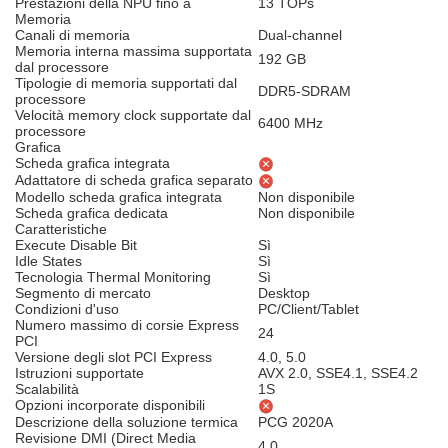
Prestazioni della NPU fino a
13 TOPs
Memoria
Canali di memoria
Dual-channel
Memoria interna massima supportata
192 GB
dal processore
Tipologie di memoria supportati dal
DDR5-SDRAM
processore
Velocità memory clock supportate dal
6400 MHz
processore
Grafica
Scheda grafica integrata
Adattatore di scheda grafica separato
Modello scheda grafica integrata
Non disponibile
Scheda grafica dedicata
Non disponibile
Caratteristiche
Execute Disable Bit
Sì
Idle States
Sì
Tecnologia Thermal Monitoring
Sì
Segmento di mercato
Desktop
Condizioni d'uso
PC/Client/Tablet
Numero massimo di corsie Express
24
PCI
Versione degli slot PCI Express
4.0, 5.0
Istruzioni supportate
AVX 2.0, SSE4.1, SSE4.2
Scalabilità
1S
Opzioni incorporate disponibili
Descrizione della soluzione termica
PCG 2020A
Revisione DMI (Direct Media
4.0