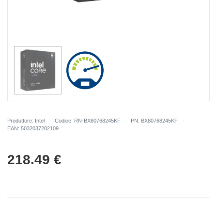
Produttore: Intel
Codice: RN-BX80768245KF
PN: BX80768245KF
EAN: 5032037282109
218.49
€