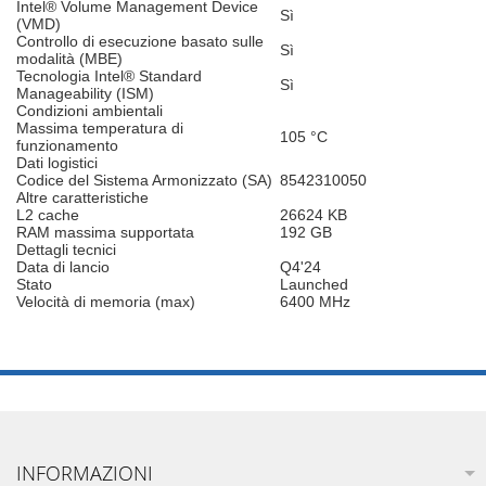
Intel® Volume Management Device
Sì
(VMD)
Controllo di esecuzione basato sulle
Sì
modalità (MBE)
Tecnologia Intel® Standard
Sì
Manageability (ISM)
Condizioni ambientali
Massima temperatura di
105 °C
funzionamento
Dati logistici
Codice del Sistema Armonizzato (SA)
8542310050
Altre caratteristiche
L2 cache
26624 KB
RAM massima supportata
192 GB
Dettagli tecnici
Data di lancio
Q4'24
Stato
Launched
Velocità di memoria (max)
6400 MHz
INFORMAZIONI