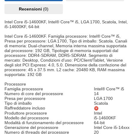
Recensioni
(0)
Intel Core i5-14600KF, Intel® Core™ i5, LGA 1700, Scatola, Intel,
i5-14600KF, 64-bit
Intel Core i5-14600KF. Famiglia processore: Intel® Core™ i5,
Presa per processore: LGA 1700, Tipo di imballo: Scatola. Canali
di memoria: Dual-channel, Memoria interna massima supportata
dal processore: 192 GB, Tipologie di memoria supportati dal
processore: DDR4-SDRAM, DDR5-SDRAM. Segmento di
mercato: Desktop, Condizioni d'uso: PC/Client/Tablet, Versione
degli slot PCI Express: 4.0, 5.0. Dimensione della confezione del
processore: 45 x 37.5 mm. L2 cache: 20480 KB, RAM massima
supportata: 192 GB
Processore
Famiglia processore
Intel® Core™ i5
Numero di core del processore
14
Presa per processore
LGA 1700
Tipo di imballo
Scatola
Raffreddatore incluso
Produttore processore
Intel
Modello del processore
i5-14600KF
Modalità di funzionamento del processore
64-bit
Generazione del processore
Intel Core i5-14xxx
Numero di threads del processore
20