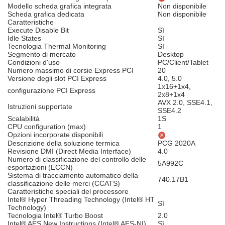
Modello scheda grafica integrata
Non disponibile
Scheda grafica dedicata
Non disponibile
Caratteristiche
Execute Disable Bit
Sì
Idle States
Sì
Tecnologia Thermal Monitoring
Sì
Segmento di mercato
Desktop
Condizioni d'uso
PC/Client/Tablet
Numero massimo di corsie Express PCI
20
Versione degli slot PCI Express
4.0, 5.0
1x16+1x4,
configurazione PCI Express
2x8+1x4
AVX 2.0, SSE4.1,
Istruzioni supportate
SSE4.2
Scalabilità
1S
CPU configuration (max)
1
Opzioni incorporate disponibili
Descrizione della soluzione termica
PCG 2020A
Revisione DMI (Direct Media Interface)
4.0
Numero di classificazione del controllo delle
5A992C
esportazioni (ECCN)
Sistema di tracciamento automatico della
740.17B1
classificazione delle merci (CCATS)
Caratteristiche speciali del processore
Intel® Hyper Threading Technology (Intel® HT
Sì
Technology)
Tecnologia Intel® Turbo Boost
2.0
Intel® AES New Instructions (Intel® AES-NI)
Sì