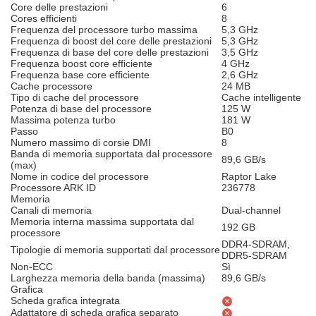
Core delle prestazioni
6
Cores efficienti
8
Frequenza del processore turbo massima
5,3 GHz
Frequenza di boost del core delle prestazioni
5,3 GHz
Frequenza di base del core delle prestazioni
3,5 GHz
Frequenza boost core efficiente
4 GHz
Frequenza base core efficiente
2,6 GHz
Cache processore
24 MB
Tipo di cache del processore
Cache intelligente
Potenza di base del processore
125 W
Massima potenza turbo
181 W
Passo
B0
Numero massimo di corsie DMI
8
Banda di memoria supportata dal processore
89,6 GB/s
(max)
Nome in codice del processore
Raptor Lake
Processore ARK ID
236778
Memoria
Canali di memoria
Dual-channel
Memoria interna massima supportata dal
192 GB
processore
DDR4-SDRAM,
Tipologie di memoria supportati dal processore
DDR5-SDRAM
Non-ECC
Sì
Larghezza memoria della banda (massima)
89,6 GB/s
Grafica
Scheda grafica integrata
Adattatore di scheda grafica separato