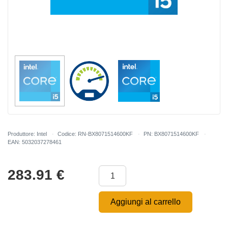
Produttore: Intel
Codice: RN-BX8071514600KF
PN: BX8071514600KF
EAN: 5032037278461
283.91
€
Aggiungi al carrello