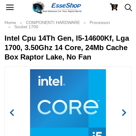
0
Toggle
navigation
Home
COMPONENTI HARDWARE
Processori
Socket 1700
Intel Cpu 14Th Gen, I5-14600Kf, Lga
1700, 3.50Ghz 14 Core, 24Mb Cache
Box Raptor Lake, No Fan