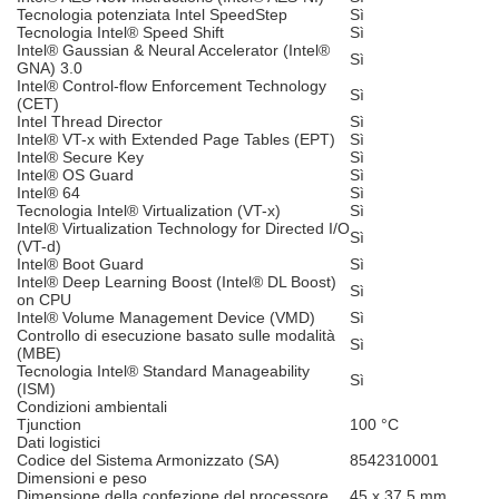
Tecnologia potenziata Intel SpeedStep
Sì
Tecnologia Intel® Speed Shift
Sì
Intel® Gaussian & Neural Accelerator (Intel®
Sì
GNA) 3.0
Intel® Control-flow Enforcement Technology
Sì
(CET)
Intel Thread Director
Sì
Intel® VT-x with Extended Page Tables (EPT)
Sì
Intel® Secure Key
Sì
Intel® OS Guard
Sì
Intel® 64
Sì
Tecnologia Intel® Virtualization (VT-x)
Sì
Intel® Virtualization Technology for Directed I/O
Sì
(VT-d)
Intel® Boot Guard
Sì
Intel® Deep Learning Boost (Intel® DL Boost)
Sì
on CPU
Intel® Volume Management Device (VMD)
Sì
Controllo di esecuzione basato sulle modalità
Sì
(MBE)
Tecnologia Intel® Standard Manageability
Sì
(ISM)
Condizioni ambientali
Tjunction
100 °C
Dati logistici
Codice del Sistema Armonizzato (SA)
8542310001
Dimensioni e peso
Dimensione della confezione del processore
45 x 37.5 mm