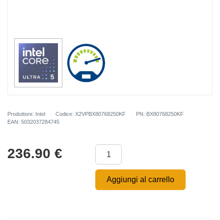
Produttore: Intel
Codice: X2VPBX80768250KF
PN: BX80768250KF
EAN: 5032037284745
236.90
€
Aggiungi al carrello