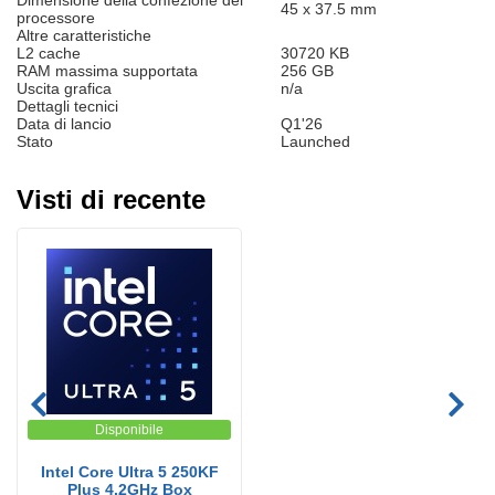
Dimensione della confezione del
45 x 37.5 mm
processore
Altre caratteristiche
L2 cache
30720 KB
RAM massima supportata
256 GB
Uscita grafica
n/a
Dettagli tecnici
Data di lancio
Q1'26
Stato
Launched
Visti di recente
Disponibile
Intel Core Ultra 5 250KF
Plus 4.2GHz Box