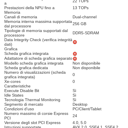
22 TOPs
a
Prestazioni della NPU fino a
13 TOPs
Memoria
Canali di memoria
Dual-channel
Memoria interna massima supportata
256 GB
dal processore
Tipologie di memoria supportati dal
DDR5-SDRAM
processore
Data Integrity Check (verifica integrità
dati)
Grafica
Scheda grafica integrata
Adattatore di scheda grafica separato
Modello scheda grafica integrata
Non disponibile
Scheda grafica dedicata
Non disponibile
Numero di visualizzazioni (scheda
0
grafica integrata)
Xe-cores
0
Caratteristiche
Execute Disable Bit
Sì
Idle States
Sì
Tecnologia Thermal Monitoring
Sì
Segmento di mercato
Desktop
Condizioni d'uso
PC/Client/Tablet
Numero massimo di corsie Express
24
PCI
Versione degli slot PCI Express
4.0, 5.0
Istruzioni supportate
AVX 2.0, SSE4.1, SSE4.2