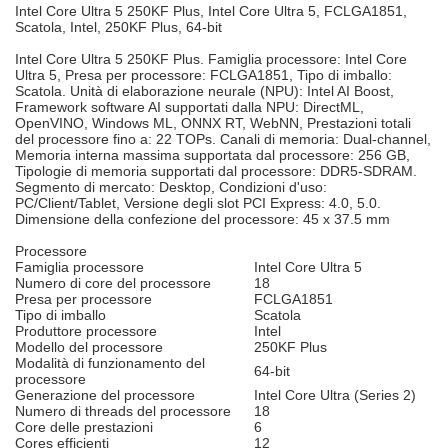
Intel Core Ultra 5 250KF Plus, Intel Core Ultra 5, FCLGA1851,
Scatola, Intel, 250KF Plus, 64-bit
Intel Core Ultra 5 250KF Plus. Famiglia processore: Intel Core
Ultra 5, Presa per processore: FCLGA1851, Tipo di imballo:
Scatola. Unità di elaborazione neurale (NPU): Intel AI Boost,
Framework software AI supportati dalla NPU: DirectML,
OpenVINO, Windows ML, ONNX RT, WebNN, Prestazioni totali
del processore fino a: 22 TOPs. Canali di memoria: Dual-channel,
Memoria interna massima supportata dal processore: 256 GB,
Tipologie di memoria supportati dal processore: DDR5-SDRAM.
Segmento di mercato: Desktop, Condizioni d'uso:
PC/Client/Tablet, Versione degli slot PCI Express: 4.0, 5.0.
Dimensione della confezione del processore: 45 x 37.5 mm
Processore
Famiglia processore
Intel Core Ultra 5
Numero di core del processore
18
Presa per processore
FCLGA1851
Tipo di imballo
Scatola
Produttore processore
Intel
Modello del processore
250KF Plus
Modalità di funzionamento del
64-bit
processore
Generazione del processore
Intel Core Ultra (Series 2)
Numero di threads del processore
18
Core delle prestazioni
6
Cores efficienti
12