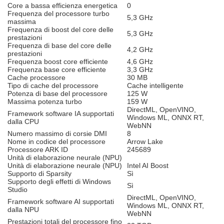
Core a bassa efficienza energetica
0
Frequenza del processore turbo
5,3 GHz
massima
Frequenza di boost del core delle
5,3 GHz
prestazioni
Frequenza di base del core delle
4,2 GHz
prestazioni
Frequenza boost core efficiente
4,6 GHz
Frequenza base core efficiente
3,3 GHz
Cache processore
30 MB
Tipo di cache del processore
Cache intelligente
Potenza di base del processore
125 W
Massima potenza turbo
159 W
DirectML, OpenVINO,
Framework software IA supportati
Windows ML, ONNX RT,
dalla CPU
WebNN
Numero massimo di corsie DMI
8
Nome in codice del processore
Arrow Lake
Processore ARK ID
245689
Unità di elaborazione neurale (NPU)
Unità di elaborazione neurale (NPU)
Intel AI Boost
Supporto di Sparsity
Sì
Supporto degli effetti di Windows
Sì
Studio
DirectML, OpenVINO,
Framework software AI supportati
Windows ML, ONNX RT,
dalla NPU
WebNN
Prestazioni totali del processore fino