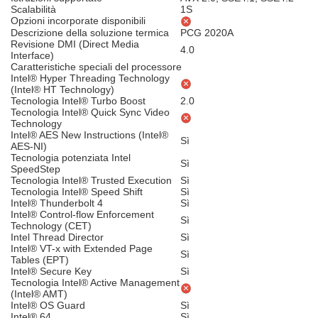
Scalabilità
1S
Opzioni incorporate disponibili
Descrizione della soluzione termica
PCG 2020A
Revisione DMI (Direct Media
4.0
Interface)
Caratteristiche speciali del processore
Intel® Hyper Threading Technology
(Intel® HT Technology)
Tecnologia Intel® Turbo Boost
2.0
Tecnologia Intel® Quick Sync Video
Technology
Intel® AES New Instructions (Intel®
Sì
AES-NI)
Tecnologia potenziata Intel
Sì
SpeedStep
Tecnologia Intel® Trusted Execution
Sì
Tecnologia Intel® Speed Shift
Sì
Intel® Thunderbolt 4
Sì
Intel® Control-flow Enforcement
Sì
Technology (CET)
Intel Thread Director
Sì
Intel® VT-x with Extended Page
Sì
Tables (EPT)
Intel® Secure Key
Sì
Tecnologia Intel® Active Management
(Intel® AMT)
Intel® OS Guard
Sì
Intel® 64
Sì