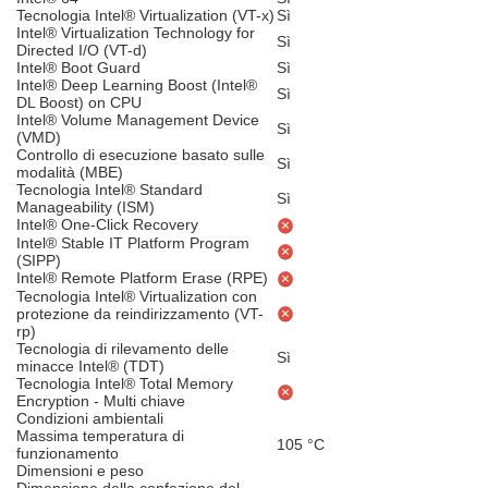
Tecnologia Intel® Virtualization (VT-x)
Sì
Intel® Virtualization Technology for
Sì
Directed I/O (VT-d)
Intel® Boot Guard
Sì
Intel® Deep Learning Boost (Intel®
Sì
DL Boost) on CPU
Intel® Volume Management Device
Sì
(VMD)
Controllo di esecuzione basato sulle
Sì
modalità (MBE)
Tecnologia Intel® Standard
Sì
Manageability (ISM)
Intel® One-Click Recovery
Intel® Stable IT Platform Program
(SIPP)
Intel® Remote Platform Erase (RPE)
Tecnologia Intel® Virtualization con
protezione da reindirizzamento (VT-
rp)
Tecnologia di rilevamento delle
Sì
minacce Intel® (TDT)
Tecnologia Intel® Total Memory
Encryption - Multi chiave
Condizioni ambientali
Massima temperatura di
105 °C
funzionamento
Dimensioni e peso