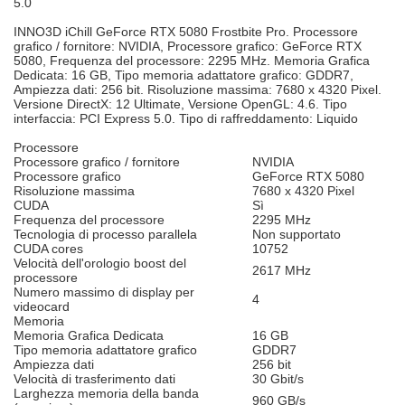
5.0
INNO3D iChill GeForce RTX 5080 Frostbite Pro. Processore
grafico / fornitore: NVIDIA, Processore grafico: GeForce RTX
5080, Frequenza del processore: 2295 MHz. Memoria Grafica
Dedicata: 16 GB, Tipo memoria adattatore grafico: GDDR7,
Ampiezza dati: 256 bit. Risoluzione massima: 7680 x 4320 Pixel.
Versione DirectX: 12 Ultimate, Versione OpenGL: 4.6. Tipo
interfaccia: PCI Express 5.0. Tipo di raffreddamento: Liquido
Processore
Processore grafico / fornitore
NVIDIA
Processore grafico
GeForce RTX 5080
Risoluzione massima
7680 x 4320 Pixel
CUDA
Sì
Frequenza del processore
2295 MHz
Tecnologia di processo parallela
Non supportato
CUDA cores
10752
Velocità dell'orologio boost del
2617 MHz
processore
Numero massimo di display per
4
videocard
Memoria
Memoria Grafica Dedicata
16 GB
Tipo memoria adattatore grafico
GDDR7
Ampiezza dati
256 bit
Velocità di trasferimento dati
30 Gbit/s
Larghezza memoria della banda
960 GB/s