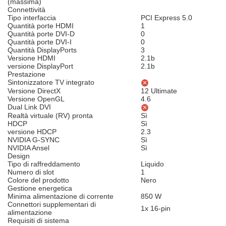
(massima)
Connettività
Tipo interfaccia
PCI Express 5.0
Quantità porte HDMI
1
Quantità porte DVI-D
0
Quantità porte DVI-I
0
Quantità DisplayPorts
3
Versione HDMI
2.1b
versione DisplayPort
2.1b
Prestazione
Sintonizzatore TV integrato
Versione DirectX
12 Ultimate
Versione OpenGL
4.6
Dual Link DVI
Realtà virtuale (RV) pronta
Sì
HDCP
Sì
versione HDCP
2.3
NVIDIA G-SYNC
Sì
NVIDIA Ansel
Sì
Design
Tipo di raffreddamento
Liquido
Numero di slot
1
Colore del prodotto
Nero
Gestione energetica
Minima alimentazione di corrente
850 W
Connettori supplementari di
1x 16-pin
alimentazione
Requisiti di sistema