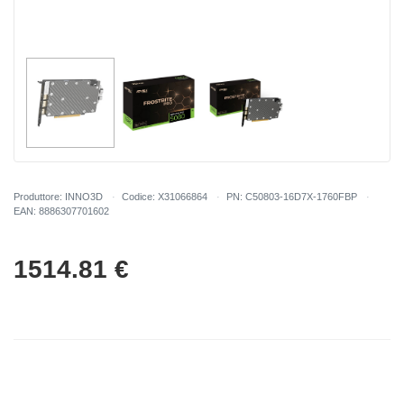
Produttore: INNO3D
Codice: X31066864
PN: C50803-16D7X-1760FBP
EAN: 8886307701602
1514.81
€