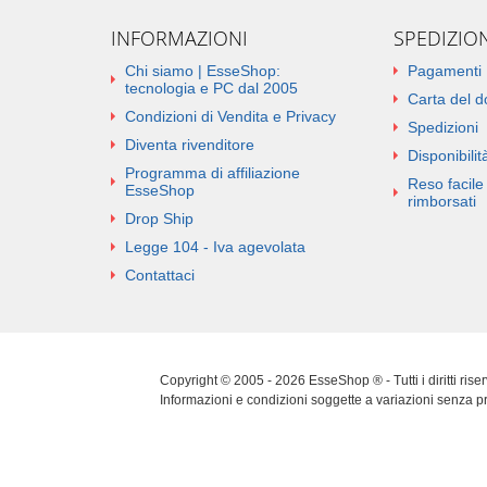
INFORMAZIONI
SPEDIZIO
Chi siamo | EsseShop:
Pagamenti
tecnologia e PC dal 2005
Carta del 
Condizioni di Vendita e Privacy
Spedizioni
Diventa rivenditore
Disponibilità
Programma di affiliazione
Reso facile 
EsseShop
rimborsati
Drop Ship
Legge 104 - Iva agevolata
Contattaci
Copyright © 2005 - 2026 EsseShop ® - Tutti i diritti ris
Informazioni e condizioni soggette a variazioni senza p
Cookie Policy
|
Privacy Policy
|
Sitemap
|
Aggiorna pref