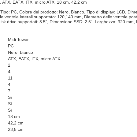
o, ATX, EATX, ITX, micro ATX, 18 cm, 42,2 cm
 Tipo: PC, Colore del prodotto: Nero, Bianco. Tipo di display: LCD, Di
lle ventole laterali supportato: 120,140 mm, Diametro delle ventole pos
disk drive supportati: 3.5", Dimensione SSD: 2.5". Larghezza: 320 mm
Midi Tower
PC
Nero, Bianco
ATX, EATX, ITX, micro ATX
2
4
11
4
7
Sì
Sì
Sì
18 cm
42,2 cm
23,5 cm