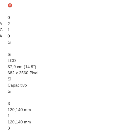
0
 A
2
 C
1
 A
0
Sì
Sì
LCD
37,9 cm (14.9")
682 x 2560 Pixel
Sì
Capacitivo
Sì
3
120,140 mm
1
120,140 mm
3