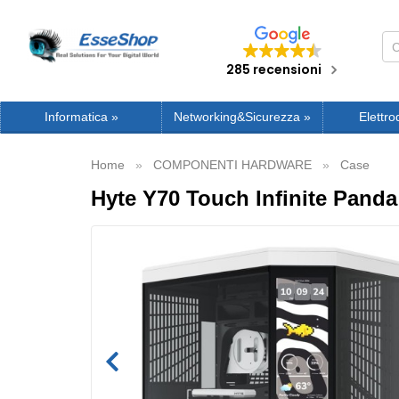
285 recensioni
Informatica
»
Networking&Sicurezza
»
Elettro
Home
COMPONENTI HARDWARE
Case
Hyte Y70 Touch Infinite Panda