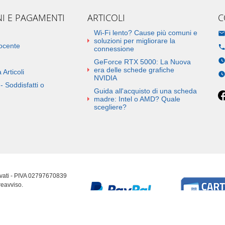
NI E PAGAMENTI
ARTICOLI
C
Wi-Fi lento? Cause più comuni e
soluzioni per migliorare la
docente
connessione
GeForce RTX 5000: La Nuova
era delle schede grafiche
 Articoli
NVIDIA
- Soddisfatti o
Guida all'acquisto di una scheda
madre: Intel o AMD? Quale
scegliere?
ervati - PIVA 02797670839
reavviso.
erenze cookie