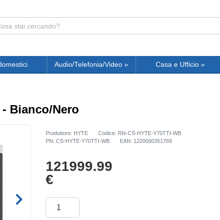
domestici
Audio/Telefonia/Video
»
Casa e Ufficio
»
 - Bianco/Nero
Produttore: HYTE
Codice: RN-CS-HYTE-Y70TTI-WB
PN: CS-HYTE-Y70TTI-WB
EAN: 1220000351769
121999.99
€