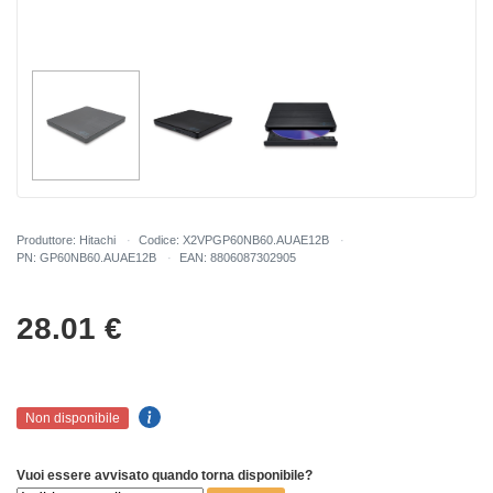
Produttore: Hitachi
Codice: X2VPGP60NB60.AUAE12B
PN: GP60NB60.AUAE12B
EAN: 8806087302905
28.01
€
Non disponibile
Vuoi essere avvisato quando torna disponibile?