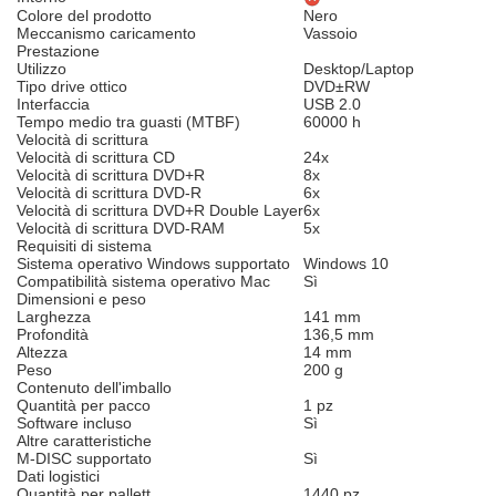
Colore del prodotto
Nero
Meccanismo caricamento
Vassoio
Prestazione
Utilizzo
Desktop/Laptop
Tipo drive ottico
DVD±RW
Interfaccia
USB 2.0
Tempo medio tra guasti (MTBF)
60000 h
Velocità di scrittura
Velocità di scrittura CD
24x
Velocità di scrittura DVD+R
8x
Velocità di scrittura DVD-R
6x
Velocità di scrittura DVD+R Double Layer
6x
Velocità di scrittura DVD-RAM
5x
Requisiti di sistema
Sistema operativo Windows supportato
Windows 10
Compatibilità sistema operativo Mac
Sì
Dimensioni e peso
Larghezza
141 mm
Profondità
136,5 mm
Altezza
14 mm
Peso
200 g
Contenuto dell'imballo
Quantità per pacco
1 pz
Software incluso
Sì
Altre caratteristiche
M-DISC supportato
Sì
Dati logistici
Quantità per pallett
1440 pz