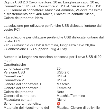
Digitus USB 2.0 Cavo ripetitore, 20 m. Lunghezza cavo: 20 m,
Connettore 1: USB A, Connettore 2: USB A, Versione USB: USB
2.0, Genere di connettore: Maschio/Femmina, Velocità massima
di trasferimento dati: 480 Mbit/s, Placcatura contatti: Nichel,
Colore del prodotto: Nero
La soluzione per utilizzare periferiche USB dislocate lontano dal
vostro PC!
- La soluzione per utilizzare periferiche USB dislocate lontano dal
vostro PC!
- USB A maschio -> USB A femmina, lunghezza cavo 20,0m
- Connessione USB supporta Plug & Play
Aumenta la lunghezza massima concessa per il cavo USB di 20
metri.
Caratteristiche
Lunghezza cavo
20 m
Versione USB
USB 2.0
Connettore 1
USB A
Connettore 2
USB A
Genere del connettore 1
Maschio
Genere del connettore 2
Femmina
Colore del prodotto
Nero
Genere di connettore
Maschio/Femmina
Placcatura contatti
Nichel
Schermatura magnetica
Materiale del rivestimento del
Plastica, Cloruro di polivinile