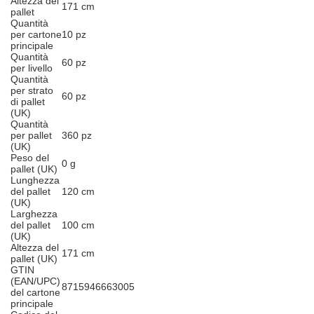
Altezza del
171 cm
pallet
Quantità
per cartone
10 pz
principale
Quantità
60 pz
per livello
Quantità
per strato
60 pz
di pallet
(UK)
Quantità
per pallet
360 pz
(UK)
Peso del
0 g
pallet (UK)
Lunghezza
del pallet
120 cm
(UK)
Larghezza
del pallet
100 cm
(UK)
Altezza del
171 cm
pallet (UK)
GTIN
(EAN/UPC)
8715946663005
del cartone
principale