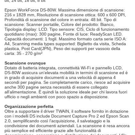
bit, 24 bit, 16 bit, 8 bit
Epson WorkForce DS-80W. Massima dimensione di scansione:
216 x 1828 mm, Risoluzione di scansione ottica: 600 x 600 DPI,
Profondità di scansione del colore in entrata: 48 bit. Tipo di
scansione: Scanner portatile, Colore del prodotto: Bianco,
Tipologia display: LCD. Tipo sensore: CIS, Ciclo di funzionamento
quotidiano (max): 300 pagine, Fonte di luce: ReadyScan LED.
Capacità documenti: 1 fogli. Massimo formato carta serie ISO A:
A4, Scanning media types supported: Biglietto da visita, Scheda
plastica, Post Card(JPN), Peso dei supporti per vassoio della
carta: 35 - 270 g/m²
Scansione ovunque
Dotato di batteria integrata, connettività Wi-Fi e pannello LCD,
DS-80W assicura un'elevata mobilità in termini di scansione ed è
in grado di acquisire documenti a una velocità di appena 4
secondi per pagina. Se completamente carico, riesce ad acquisire
anche 300 pagine senza necessità di essere collegato
all'alimentazione. È quindi la soluzione ideale per chi lavora fuori
ufficio o negli ambienti con poco spazio a disposizione.
Organizzazione perfetta
Oltre a supportare il driver TWAIN, il software fornito in dotazione
con i modelli DS include Document Capture Pro 2 ed Epson Scan
2.0, semplificando così l'acquisizione, il salvataggio e la
condivisione dei documenti aziendali. La scansione è resa ancora
più semplice ed efficiente grazie alle funzionalità di