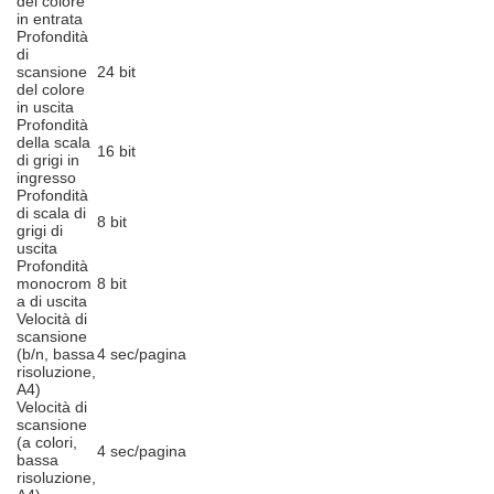
del colore
in entrata
Profondità
di
scansione
24 bit
del colore
in uscita
Profondità
della scala
16 bit
di grigi in
ingresso
Profondità
di scala di
8 bit
grigi di
uscita
Profondità
monocrom
8 bit
a di uscita
Velocità di
scansione
(b/n, bassa
4 sec/pagina
risoluzione,
A4)
Velocità di
scansione
(a colori,
4 sec/pagina
bassa
risoluzione,