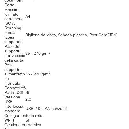
documenti
Carta
Massimo
formato
A4
carta serie
ISO A
Scanning
media
Biglietto da visita, Scheda plastica, Post Card(JPN)
types
supported
Peso dei
supporti
35 - 270 g/m²
per vassoio
della carta
Peso
supporto,
alimentazio
35 - 270 g/m²
ne
manuale
Connettività
Porta USB
Sì
Versione
2.0
USB
Interfaccia
USB 2.0, LAN senza fili
standard
Collegamento in rete
Wi-Fi
Sì
Gestione energetica