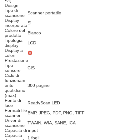
A4)
Design
Tipo di
Scanner portatile
scansione
Display
Sì
incorporato
Colore del
Bianco
prodotto
Tipologia
LCD
display
Display a
colori
Prestazione
Tipo
CIS
sensore
Ciclo di
funzionam
ento
300 pagine
quotidiano
(max)
Fonte di
ReadyScan LED
luce
Formati file
BMP, JPEG, PDF, PNG, TIFF
scanner
Driver di
TWAIN, WIA, SANE, ICA
scansione
Capacità di input
Capacità
1 fogli