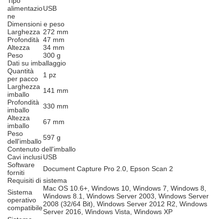
Tipo
alimentazio
USB
ne
Dimensioni e peso
Larghezza
272 mm
Profondità
47 mm
Altezza
34 mm
Peso
300 g
Dati su imballaggio
Quantità
1 pz
per pacco
Larghezza
141 mm
imballo
Profondità
330 mm
imballo
Altezza
67 mm
imballo
Peso
597 g
dell'imballo
Contenuto dell'imballo
Cavi inclusi
USB
Software
Document Capture Pro 2.0, Epson Scan 2
forniti
Requisiti di sistema
Mac OS 10.6+, Windows 10, Windows 7, Windows 8,
Sistema
Windows 8.1, Windows Server 2003, Windows Server
operativo
2008 (32/64 Bit), Windows Server 2012 R2, Windows
compatibile
Server 2016, Windows Vista, Windows XP