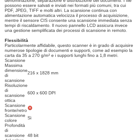
denominazione, separazione e distribuzione dei documenti. I file
possono essere salvati e inviati nei formati più comuni, tra cui
PDF, JPEG, TIFF e molti altri. La scansione continua con
alimentazione automatica velocizza il processo di acquisizione,
mentre il sensore CIS consente una scansione immediata senza
tempi di riscaldamento. Il nuovo pannello LCD assicura invece
una gestione semplificata dei processi di scansione in remoto.
Flessibilità
Particolarmente affidabile, questo scanner è in grado di acquisire
numerose tipologie di documenti e supporti, come ad esempio la
carta da 35 a 270 g/m² e i supporti lunghi fino a 1,8 metri.
Scansione
Massima
dimensione
216 x 1828 mm
di
scansione
Risoluzione
di
600 x 600 DPI
scansione
ottica
Scansione
fronte/retro
Scansione
Sì
colore
Profondità
di
scansione
48 bit