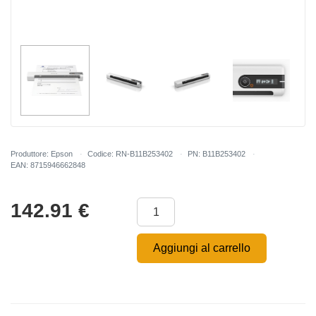
Produttore: Epson
Codice: RN-B11B253402
PN: B11B253402
EAN: 8715946662848
142.91
€
Aggiungi al carrello