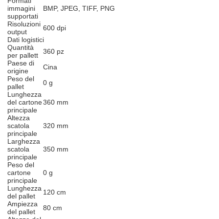
Formati
immagini
BMP, JPEG, TIFF, PNG
supportati
Risoluzioni
600 dpi
output
Dati logistici
Quantità
360 pz
per pallett
Paese di
Cina
origine
Peso del
0 g
pallet
Lunghezza
del cartone
360 mm
principale
Altezza
scatola
320 mm
principale
Larghezza
scatola
350 mm
principale
Peso del
cartone
0 g
principale
Lunghezza
120 cm
del pallet
Ampiezza
80 cm
del pallet