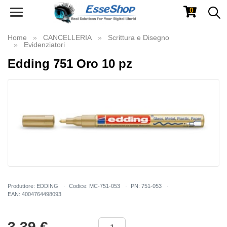
0
Toggle
navigation
Home
CANCELLERIA
Scrittura e Disegno
Evidenziatori
Edding 751 Oro 10 pz
Produttore: EDDING
Codice: MC-751-053
PN: 751-053
EAN: 4004764498093
3.39
€