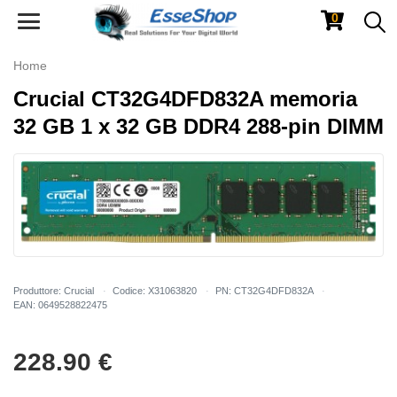
0
Toggle
navigation
Home
Crucial CT32G4DFD832A memoria
32 GB 1 x 32 GB DDR4 288-pin DIMM
Produttore: Crucial
Codice: X31063820
PN: CT32G4DFD832A
EAN: 0649528822475
228.90
€