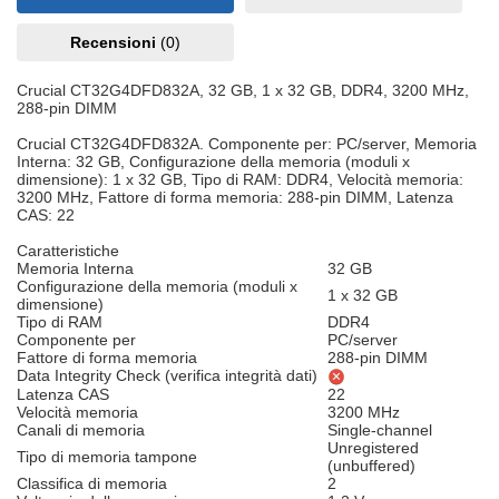
Recensioni
(0)
Crucial CT32G4DFD832A, 32 GB, 1 x 32 GB, DDR4, 3200 MHz,
288-pin DIMM
Crucial CT32G4DFD832A. Componente per: PC/server, Memoria
Interna: 32 GB, Configurazione della memoria (moduli x
dimensione): 1 x 32 GB, Tipo di RAM: DDR4, Velocità memoria:
3200 MHz, Fattore di forma memoria: 288-pin DIMM, Latenza
CAS: 22
Caratteristiche
Memoria Interna
32 GB
Configurazione della memoria (moduli x
1 x 32 GB
dimensione)
Tipo di RAM
DDR4
Componente per
PC/server
Fattore di forma memoria
288-pin DIMM
Data Integrity Check (verifica integrità dati)
Latenza CAS
22
Velocità memoria
3200 MHz
Canali di memoria
Single-channel
Unregistered
Tipo di memoria tampone
(unbuffered)
Classifica di memoria
2