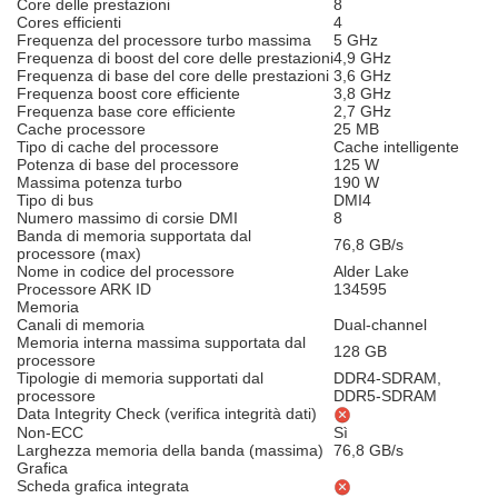
Core delle prestazioni
8
Cores efficienti
4
Frequenza del processore turbo massima
5 GHz
Frequenza di boost del core delle prestazioni
4,9 GHz
Frequenza di base del core delle prestazioni
3,6 GHz
Frequenza boost core efficiente
3,8 GHz
Frequenza base core efficiente
2,7 GHz
Cache processore
25 MB
Tipo di cache del processore
Cache intelligente
Potenza di base del processore
125 W
Massima potenza turbo
190 W
Tipo di bus
DMI4
Numero massimo di corsie DMI
8
Banda di memoria supportata dal
76,8 GB/s
processore (max)
Nome in codice del processore
Alder Lake
Processore ARK ID
134595
Memoria
Canali di memoria
Dual-channel
Memoria interna massima supportata dal
128 GB
processore
Tipologie di memoria supportati dal
DDR4-SDRAM,
processore
DDR5-SDRAM
Data Integrity Check (verifica integrità dati)
Non-ECC
Sì
Larghezza memoria della banda (massima)
76,8 GB/s
Grafica
Scheda grafica integrata