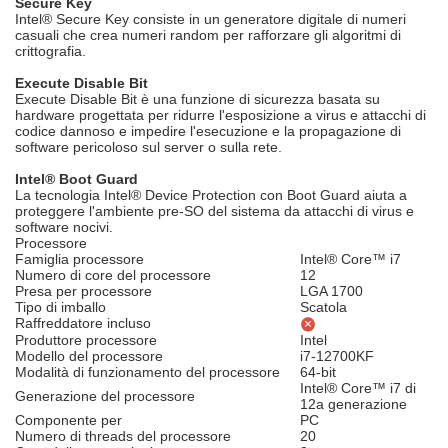
Secure Key
Intel® Secure Key consiste in un generatore digitale di numeri
casuali che crea numeri random per rafforzare gli algoritmi di
crittografia.
Execute Disable Bit
Execute Disable Bit è una funzione di sicurezza basata su
hardware progettata per ridurre l'esposizione a virus e attacchi di
codice dannoso e impedire l'esecuzione e la propagazione di
software pericoloso sul server o sulla rete.
Intel® Boot Guard
La tecnologia Intel® Device Protection con Boot Guard aiuta a
proteggere l'ambiente pre-SO del sistema da attacchi di virus e
software nocivi.
Processore
Famiglia processore
Intel® Core™ i7
Numero di core del processore
12
Presa per processore
LGA 1700
Tipo di imballo
Scatola
Raffreddatore incluso
Produttore processore
Intel
Modello del processore
i7-12700KF
Modalità di funzionamento del processore
64-bit
Intel® Core™ i7 di
Generazione del processore
12a generazione
Componente per
PC
Numero di threads del processore
20