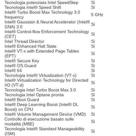
Tecnologia potenziata Intel SpeedStep
Sì
Tecnologia Intel® Speed Shift
Sì
Intel® Turbo Boost Max Technology 3.0
5 GHz
frequency
Intel® Gaussian & Neural Accelerator (Intel®
Sì
GNA) 3.0
Intel® Control-flow Enforcement Technology
Sì
(CET)
Intel Thread Director
Sì
Intel® Enhanced Halt State
Sì
Intel® VT-x with Extended Page Tables
Sì
(EPT)
Intel® Secure Key
Sì
Intel® OS Guard
Sì
Intel® 64
Sì
Tecnologia Intel® Virtualization (VT-x)
Sì
Intel® Virtualization Technology for Directed
Sì
I/O (VT-d)
Tecnologia Intel Turbo Boost Max 3.0
Sì
Tecnologia Intel Optane pronta
Sì
Intel® Boot Guard
Sì
Intel® Deep Learning Boost (Intel® DL
Sì
Boost) on CPU
Intel® Volume Management Device (VMD)
Sì
Controllo di esecuzione basato sulle
Sì
modalità (MBE)
Tecnologia Intel® Standard Manageability
Sì
(ISM)