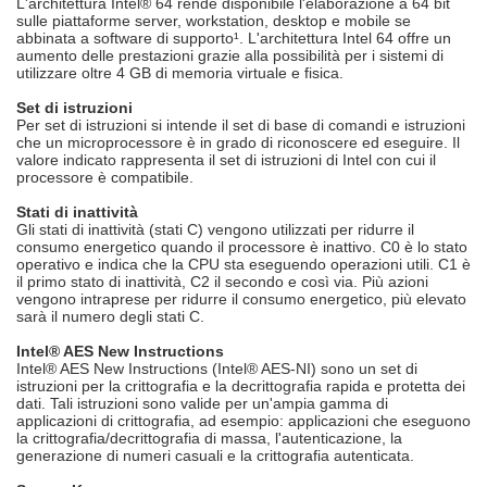
L'architettura Intel® 64 rende disponibile l'elaborazione a 64 bit
sulle piattaforme server, workstation, desktop e mobile se
abbinata a software di supporto¹. L'architettura Intel 64 offre un
aumento delle prestazioni grazie alla possibilità per i sistemi di
utilizzare oltre 4 GB di memoria virtuale e fisica.
Set di istruzioni
Per set di istruzioni si intende il set di base di comandi e istruzioni
che un microprocessore è in grado di riconoscere ed eseguire. Il
valore indicato rappresenta il set di istruzioni di Intel con cui il
processore è compatibile.
Stati di inattività
Gli stati di inattività (stati C) vengono utilizzati per ridurre il
consumo energetico quando il processore è inattivo. C0 è lo stato
operativo e indica che la CPU sta eseguendo operazioni utili. C1 è
il primo stato di inattività, C2 il secondo e così via. Più azioni
vengono intraprese per ridurre il consumo energetico, più elevato
sarà il numero degli stati C.
Intel® AES New Instructions
Intel® AES New Instructions (Intel® AES-NI) sono un set di
istruzioni per la crittografia e la decrittografia rapida e protetta dei
dati. Tali istruzioni sono valide per un'ampia gamma di
applicazioni di crittografia, ad esempio: applicazioni che eseguono
la crittografia/decrittografia di massa, l'autenticazione, la
generazione di numeri casuali e la crittografia autenticata.