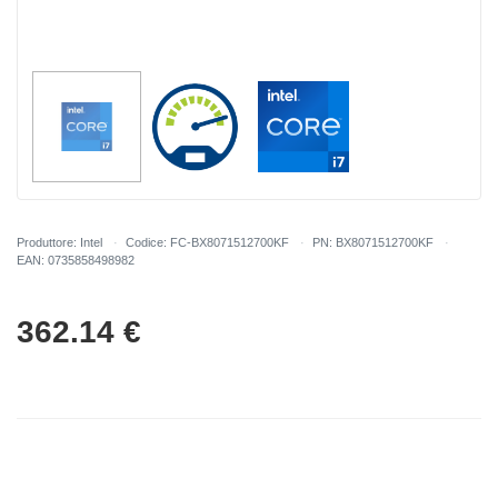
Produttore: Intel
Codice: FC-BX8071512700KF
PN: BX8071512700KF
EAN: 0735858498982
362.14
€