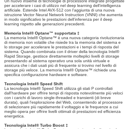
Un nuovo insieme di tecnologie di processore integrate progettate
per accelerare i casi di utilizzo nel deep learning dell’intelligenza
artificiale. Estende Intel AVX-512 con l'aggiunta di una nuova
istruzione Vector Neural Network Instruction (VNNI) che aumenta
in modo significativo le prestazioni dell’inferenza per il deep
learning rispetto alle generazioni precedenti.
Memoria Intel® Optane™ supportata ‡
La memoria Intel® Optane™ è una nuova categoria rivoluzionaria
di memoria non volatile che risiede tra la memoria del sistema e
lo storage per accelerare le prestazioni e i tempi di risposta del
sistema. Quando combinata con il driver della tecnologia Intel®
Rapid Storage, gestisce direttamente molteplici livelli di storage
presentando al sistema operativo una sola unità virtuale e
assicura che i dati usati più di frequente si trovino nel livello di
storage più veloce. La memoria Intel® Optane™ richiede una
specifica configurazione hardware e software.
Tecnologia Intel® Speed Shift
La tecnologia Intel® Speed Shift utilizza gli stati P controllati
dall'hardware per offrire tempi di risposta notevolmente più veloci
con i carichi di lavoro single-threaded e transienti (di breve
durata), quali l'esplorazione del Web, consentendo al processore
di selezionare più rapidamente il voltaggio e le frequenze a cui
meglio opera per offrire livelli ottimali di prestazioni ed efficienza
energetica.
Tecnologia Intel® Turbo Boost ‡