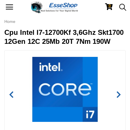
0
Toggle
navigation
Home
Cpu Intel I7-12700Kf 3,6Ghz Skt1700
12Gen 12C 25Mb 20T 7Nm 190W