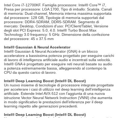
Intel Core i7-12700KF. Famiglia processore: Intel® Core™ i7,
Presa per processore: LGA 1700, Tipo di imballo: Scatola. Canali
di memoria: Dual-channel, Memoria interna massima supportata
dal processore: 128 GB, Tipologie di memoria supportati dal
processore: DDR4-SDRAM, DDR5-SDRAM. Segmento di
mercato: Desktop, Condizioni d'uso: PC/Client/Tablet, Versione
degli slot PCI Express: 5.0, 4.0. Intel® Turbo Boost Max
Technology 3.0 frequency: 5 GHz. Dimensione della confezione
del processore: 45 x 37.5 mm
Intel® Gaussian & Neural Accelerator
Intel® Gaussian & Neural Accelerator (GNA) è un blocco
acceleratore a bassissima potenza progettato per eseguire carichi
di lavoro di intelligenza artificiale audio e incentrati sulla velocità.
Intel® GNA è progettato per eseguire reti neurali basate su audio
a potenza estremamente bassa, alleggerendo al contempo la
CPU da questo carico di lavoro.
Intel® Deep Learning Boost (Intel® DL Boost)
Un nuovo insieme di tecnologie di processore integrate progettate
per accelerare i casi di utilizzo nel deep learning dell’intelligenza
artificiale. Estende Intel AVX-512 con l'aggiunta di una nuova
istruzione Vector Neural Network Instruction (VNNI) che aumenta
in modo significativo le prestazioni dell’inferenza per il deep
learning rispetto alle generazioni precedenti.
Intel® Deep Learning Boost (Intel® DL Boost)