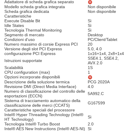
Adattatore di scheda grafica separato
Modello scheda grafica integrata
Non disponibile
Scheda grafica dedicata
Non disponibile
Caratteristiche
Execute Disable Bit
Sì
Idle States
Sì
Tecnologia Thermal Monitoring
Sì
Segmento di mercato
Desktop
Condizioni d'uso
PC/Client/Tablet
Numero massimo di corsie Express PCI
20
Versione degli slot PCI Express
5.0, 4.0
configurazione PCI Express
1x16+1x4, 2x8+1x4
SSE4.1, SSE4.2,
Istruzioni supportate
AVX 2.0
Scalabilità
1S
CPU configuration (max)
1
Opzioni incorporate disponibili
Descrizione della soluzione termica
PCG 2020A
Revisione DMI (Direct Media Interface)
4.0
Numero di classificazione del controllo delle
5A992.C
esportazioni (ECCN)
Sistema di tracciamento automatico della
G167599
classificazione delle merci (CCATS)
Caratteristiche speciali del processore
Intel® Hyper Threading Technology (Intel®
Sì
HT Technology)
Tecnologia Intel® Turbo Boost
2.0
Intel® AES New Instructions (Intel® AES-NI)
Sì