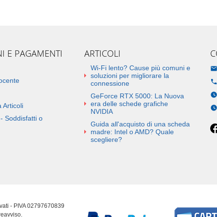
NI E PAGAMENTI
ARTICOLI
C
Wi-Fi lento? Cause più comuni e
soluzioni per migliorare la
docente
connessione
GeForce RTX 5000: La Nuova
era delle schede grafiche
 Articoli
NVIDIA
- Soddisfatti o
Guida all'acquisto di una scheda
madre: Intel o AMD? Quale
scegliere?
ervati - PIVA 02797670839
reavviso.