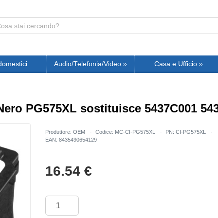
domestici
Audio/Telefonia/Video
»
Casa e Ufficio
»
 Nero PG575XL sostituisce 5437C001 54
Produttore: OEM
Codice: MC-CI-PG575XL
PN: CI-PG575XL
EAN: 8435490654129
16.54
€