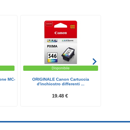
Disponibile
one MC-
ORIGINALE Canon Cartuccia
Originale 
d'inchiostro differenti ...
1
19.48 €