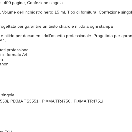
z, 400 pagine, Confezione singola
Volume dell'inchiostro nero: 15 ml, Tipo di fornitura: Confezione singol
ogettata per garantire un testo chiaro e nitido a ogni stampa
e nitido per documenti dall'aspetto professionale. Progettata per garant
 A4.
ati professionali
i in formato A4
on
Canon
 singola
550i, PIXMA TS3551i, PIXMA TR4750i, PIXMA TR4751i