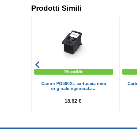
Prodotti Simili
Disponibile
k Nero Alta
Canon PG560XL cartuccia nera
Cart
..
originale rigenerata ...
18.62 €