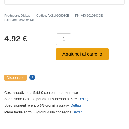
Produttore: Digitus
Codice: AK610106030E
PN: AK610106030E
EAN: 4016032301141
4.92
€
Aggiungi al carrello
Disponibile
Costo spedizione:
5.98 €
con corriere espresso
Spedizione Gratuita per ordini superiori ai 69 €
Dettagli
Spedizione/ritiro entro
6/8 giorni
lavorativi
Dettagli
Reso facile
entro 30 giorni dalla consegna
Dettagli