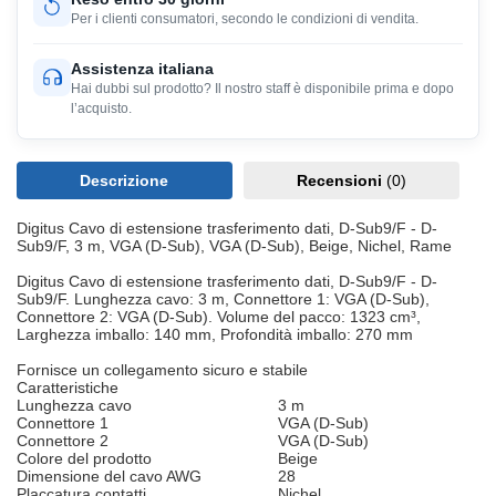
Per i clienti consumatori, secondo le condizioni di vendita.
Assistenza italiana
Hai dubbi sul prodotto? Il nostro staff è disponibile prima e dopo
l’acquisto.
Descrizione
Recensioni
(0)
Digitus Cavo di estensione trasferimento dati, D-Sub9/F - D-
Sub9/F, 3 m, VGA (D-Sub), VGA (D-Sub), Beige, Nichel, Rame
Digitus Cavo di estensione trasferimento dati, D-Sub9/F - D-
Sub9/F. Lunghezza cavo: 3 m, Connettore 1: VGA (D-Sub),
Connettore 2: VGA (D-Sub). Volume del pacco: 1323 cm³,
Larghezza imballo: 140 mm, Profondità imballo: 270 mm
Fornisce un collegamento sicuro e stabile
Caratteristiche
Lunghezza cavo
3 m
Connettore 1
VGA (D-Sub)
Connettore 2
VGA (D-Sub)
Colore del prodotto
Beige
Dimensione del cavo AWG
28
Placcatura contatti
Nichel