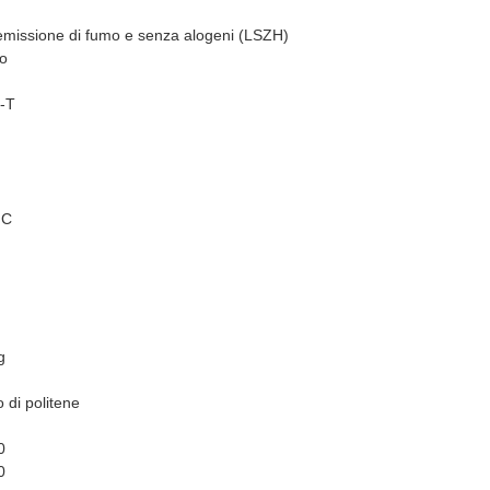
emissione di fumo e senza alogeni (LSZH)
to
-T
°C
g
 di politene
0
0