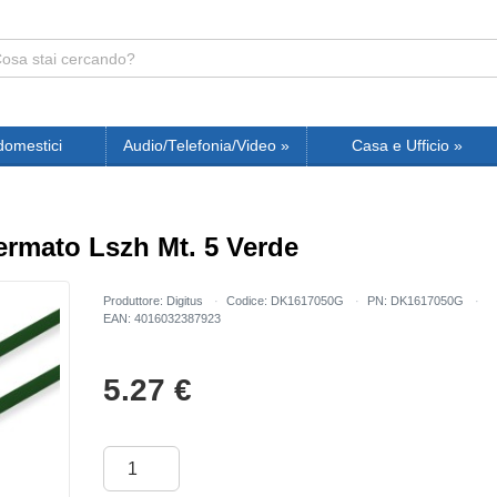
domestici
Audio/Telefonia/Video
»
Casa e Ufficio
»
ermato Lszh Mt. 5 Verde
Produttore: Digitus
Codice: DK1617050G
PN: DK1617050G
EAN: 4016032387923
5.27
€