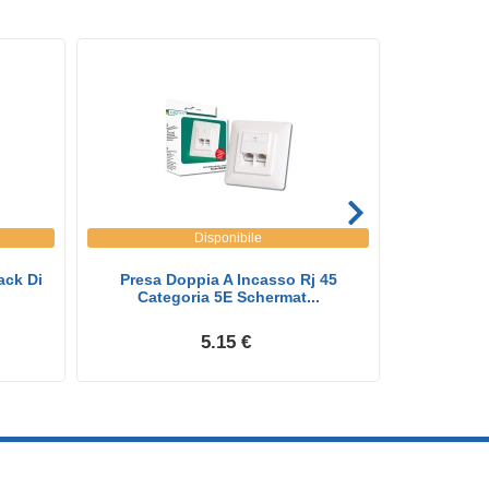
Disponibile
ack Di
Presa Doppia A Incasso Rj 45
Adattato
Categoria 5E Schermat...
Mas
5.15 €