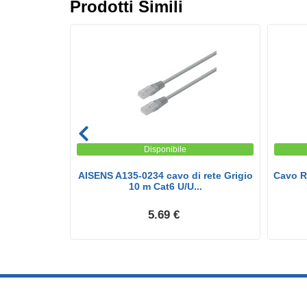
Prodotti Simili
Disponibile
6 Doppia
AISENS A135-0234 cavo di rete Grigio
Cavo R
olo...
10 m Cat6 U/U...
5.69 €