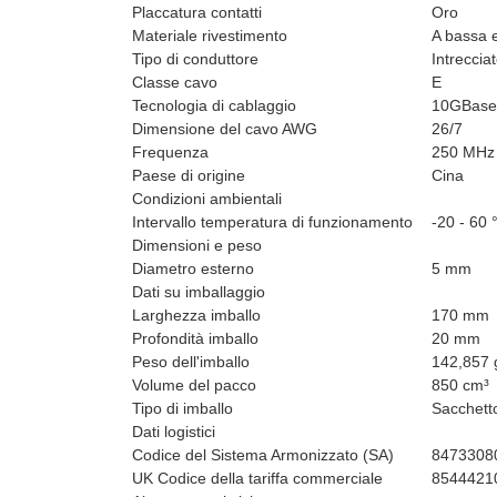
Placcatura contatti
Oro
Materiale rivestimento
A bassa 
Tipo di conduttore
Intreccia
Classe cavo
E
Tecnologia di cablaggio
10GBase
Dimensione del cavo AWG
26/7
Frequenza
250 MHz
Paese di origine
Cina
Condizioni ambientali
Intervallo temperatura di funzionamento
-20 - 60 
Dimensioni e peso
Diametro esterno
5 mm
Dati su imballaggio
Larghezza imballo
170 mm
Profondità imballo
20 mm
Peso dell'imballo
142,857 
Volume del pacco
850 cm³
Tipo di imballo
Sacchetto
Dati logistici
Codice del Sistema Armonizzato (SA)
8473308
UK Codice della tariffa commerciale
8544421