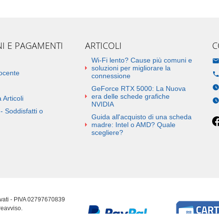
NI E PAGAMENTI
ARTICOLI
C
Wi-Fi lento? Cause più comuni e
soluzioni per migliorare la
docente
connessione
GeForce RTX 5000: La Nuova
era delle schede grafiche
 Articoli
NVIDIA
- Soddisfatti o
Guida all'acquisto di una scheda
madre: Intel o AMD? Quale
scegliere?
ervati - PIVA 02797670839
reavviso.
erenze cookie