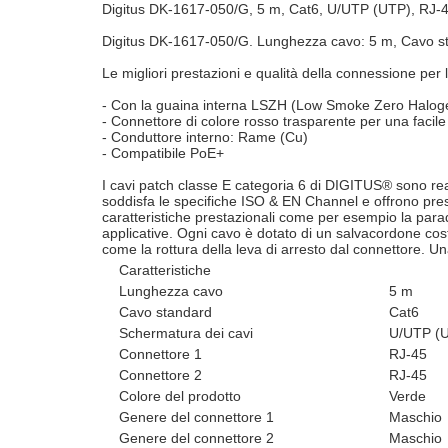
Digitus DK-1617-050/G, 5 m, Cat6, U/UTP (UTP), RJ-
Digitus DK-1617-050/G. Lunghezza cavo: 5 m, Cavo sta
Le migliori prestazioni e qualità della connessione per l
- Con la guaina interna LSZH (Low Smoke Zero Haloge
- Connettore di colore rosso trasparente per una facile
- Conduttore interno: Rame (Cu)
- Compatibile PoE+
I cavi patch classe E categoria 6 di DIGITUS® sono rea
soddisfa le specifiche ISO & EN Channel e offrono pre
caratteristiche prestazionali come per esempio la parad
applicative. Ogni cavo è dotato di un salvacordone co
come la rottura della leva di arresto dal connettore. Un
Caratteristiche
Lunghezza cavo
5 m
Cavo standard
Cat6
Schermatura dei cavi
U/UTP (
Connettore 1
RJ-45
Connettore 2
RJ-45
Colore del prodotto
Verde
Genere del connettore 1
Maschio
Genere del connettore 2
Maschio