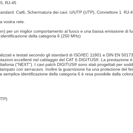
45, RJ-45
ndard: Cat6, Schermatura dei cavi: U/UTP (UTP), Connettore 1: RJ-45,
a vostra rete.
n) per un miglior comportamento al fuoco e una bassa emissione di fu
 identificazione della categoria 6 (250 MHz)
lizzati e testati secondo gli standard di ISO/IEC 11801 e DIN EN 50173
stazioni eccellenti nel cablaggio del CAT 6 DIGITUS®. La prestazione è
iafonia (“NEXT”). I cavi patch DIGITUS® sono stati progettati per soddi
stampato con serracavo. Inoltre la guarnizione ha una protezione del f
a semplice identificazione della categoria 6 è resa possibile dalla color
UTP)