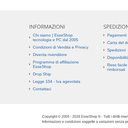
INFORMAZIONI
SPEDIZIO
Chi siamo | EsseShop:
Pagamenti
tecnologia e PC dal 2005
Carta del 
Condizioni di Vendita e Privacy
Spedizioni
Diventa rivenditore
Disponibilità
Programma di affiliazione
Reso facile 
EsseShop
rimborsati
Drop Ship
Legge 104 - Iva agevolata
Contattaci
Copyright © 2005 - 2026 EsseShop ® - Tutti i diritti ris
Informazioni e condizioni soggette a variazioni senza p
Cookie Policy
|
Privacy Policy
|
Sitemap
|
Aggiorna pref