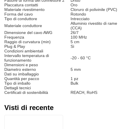
Fattore di forma del connettore 2
Dritto
Placcatura contatti
Oro
Materiale rivestimento
Cloruro di polivinile (PVC)
Forma del cavo
Rotondo
Tipo di conduttore
Intrecciato
Alluminio rivestito di rame
Materiale conduttore
(CCA)
Dimensione del cavo AWG
26/7
Frequenza
100 MHz
Raggio di curvatura (min)
5 cm
Plug & Play
Sì
Condizioni ambientali
Intervallo temperatura di
-20 - 60 °C
funzionamento
Dimensioni e peso
Diametro esterno
5 mm
Dati su imballaggio
Quantità per pacco
1 pz
Tipo di imballo
Bulk
Dettagli tecnici
Certificati di sostenibilità
REACH, RoHS
Visti di recente