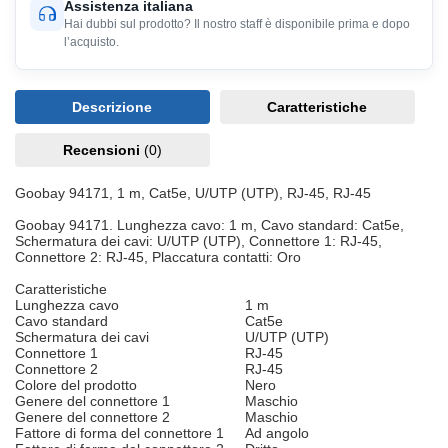
Assistenza italiana
Hai dubbi sul prodotto? Il nostro staff è disponibile prima e dopo
l’acquisto.
Descrizione
Caratteristiche
Recensioni
(0)
Goobay 94171, 1 m, Cat5e, U/UTP (UTP), RJ-45, RJ-45
Goobay 94171. Lunghezza cavo: 1 m, Cavo standard: Cat5e,
Schermatura dei cavi: U/UTP (UTP), Connettore 1: RJ-45,
Connettore 2: RJ-45, Placcatura contatti: Oro
Caratteristiche
Lunghezza cavo
1 m
Cavo standard
Cat5e
Schermatura dei cavi
U/UTP (UTP)
Connettore 1
RJ-45
Connettore 2
RJ-45
Colore del prodotto
Nero
Genere del connettore 1
Maschio
Genere del connettore 2
Maschio
Fattore di forma del connettore 1
Ad angolo