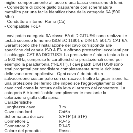
miglior comportamento al fuoco e una bassa emissione di fumi.
- Connettore di colore giallo trasparente con schermatura
metallica per una facile identificazione della categoria 6A (500
Mhz)
- Conduttore interno: Rame (Cu)
- Compatibile PoE+
I cavi patch categoria 6A classe EA di DIGITUS® sono realizzati e
testati secondo le norme ISO/IEC 11801 e DIN EN 50173 CAT 6A.
Garantiscono che l'installazione del cavo corrisponda alle
specifiche del canale ISO & EN e offrono prestazioni eccellenti per
il cablaggio CAT 6A DIGITUS®. La prestazione è stata testata fino
a 500 MHz, comprese le caratteristiche prestazionali come per
esempio la paradiafonia ("NEXT"). I cavi patch DIGITUS® sono
stati progettati per soddisfare completamente tutte le richieste
delle varie aree applicative. Ogni cavo è dotato di un
salvacordone costampato con serracavo. Inoltre la guarnizione ha
una protezione del fermo che impedisce l'aggrovigliamento del
cavo così come la rottura della leva di arresto dal connettore. La
categoria 6 è identificabile semplicemente mediante la
colorazione gialla della spina.
Caratteristiche
Lunghezza cavo
3 m
Cavo standard
Cat6a
Schermatura dei cavi
S/FTP (S-STP)
Connettore 1
RJ-45
Connettore 2
RJ-45
Colore del prodotto
Rosso