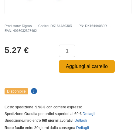
Produttore: Digitus
Codice: DK1644A030R
PN: DK1644A030R
EAN: 4016032327462
5.27
€
Aggiungi al carrello
Disponibile
Costo spedizione:
5.98 €
con corriere espresso
Spedizione Gratuita per ordini superiori ai 69 €
Dettagli
Spedizione/ritiro entro
6/8 giorni
lavorativi
Dettagli
Reso facile
entro 30 giorni dalla consegna
Dettagli