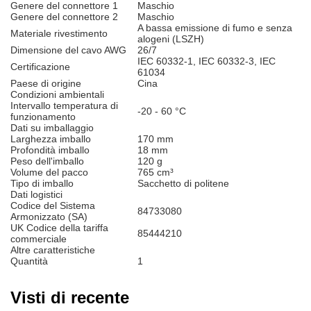
Genere del connettore 1
Maschio
Genere del connettore 2
Maschio
A bassa emissione di fumo e senza
Materiale rivestimento
alogeni (LSZH)
Dimensione del cavo AWG
26/7
IEC 60332-1, IEC 60332-3, IEC
Certificazione
61034
Paese di origine
Cina
Condizioni ambientali
Intervallo temperatura di
-20 - 60 °C
funzionamento
Dati su imballaggio
Larghezza imballo
170 mm
Profondità imballo
18 mm
Peso dell'imballo
120 g
Volume del pacco
765 cm³
Tipo di imballo
Sacchetto di politene
Dati logistici
Codice del Sistema
84733080
Armonizzato (SA)
UK Codice della tariffa
85444210
commerciale
Altre caratteristiche
Quantità
1
Visti di recente