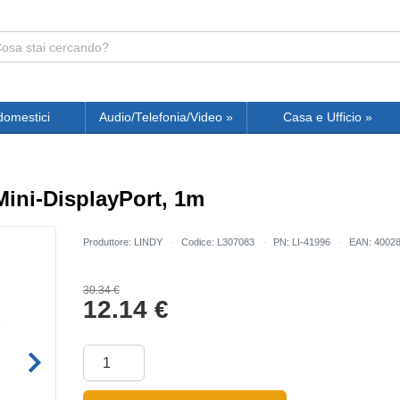
domestici
Audio/Telefonia/Video
»
Casa e Ufficio
»
Mini-DisplayPort, 1m
Produttore: LINDY
Codice: L307083
PN: LI-41996
EAN: 4002
30.34 €
12.14
€