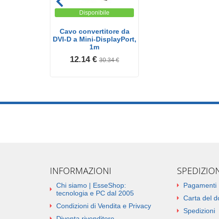
Disponibile
Cavo convertitore da
DVI-D a Mini-DisplayPort,
1m
12.14 €
30.34 €
INFORMAZIONI
SPEDIZIO
Chi siamo | EsseShop:
Pagamenti
tecnologia e PC dal 2005
Carta del 
Condizioni di Vendita e Privacy
Spedizioni
Diventa rivenditore