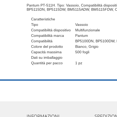
Pantum PT-511H. Tipo: Vassoio, Compatibilità dispo
BP5115DN, BP5115DW, BM5115ADW, BM5115FDW, Colore 
Caratteristiche
Tipo
Vassoio
Compatibilità dispositivo
Multifunzionale
Compatibilità marca
Pantum
Compatibilità
BP5100DN, BP5100DW,
Colore del prodotto
Bianco, Grigio
Capacità massima
500 fogli
Dati su imballaggio
Quantità per pacco
1 pz
INFORMAZIONI
SPEDIZIO