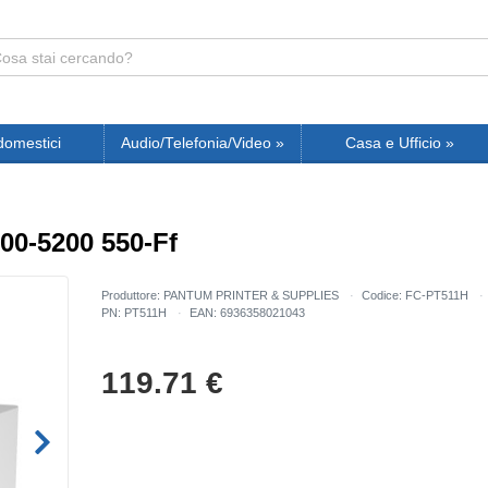
domestici
Audio/Telefonia/Video
»
Casa e Ufficio
»
00-5200 550-Ff
Produttore: PANTUM PRINTER & SUPPLIES
Codice: FC-PT511H
PN: PT511H
EAN: 6936358021043
119.71
€