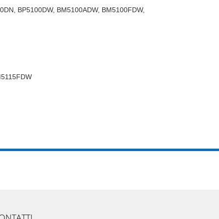
à: BP5100DN, BP5100DW, BM5100ADW, BM5100FDW,
M5115FDW
ONTATTI