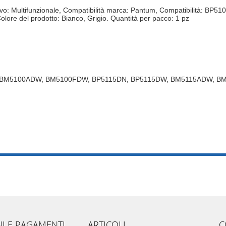
sitivo: Multifunzionale, Compatibilità marca: Pantum, Compatibilit
del prodotto: Bianco, Grigio. Quantità per pacco: 1 pz
 BM5100ADW, BM5100FDW, BP5115DN, BP5115DW, BM5115ADW, B
NI E PAGAMENTI
ARTICOLI
C