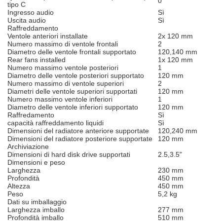
0
tipo C
Ingresso audio
Sì
Uscita audio
Sì
Raffreddamento
Ventole anteriori installate
2x 120 mm
Numero massimo di ventole frontali
2
Diametro delle ventole frontali supportato
120,140 mm
Rear fans installed
1x 120 mm
Numero massimo ventole posteriori
1
Diametro delle ventole posteriori supportato
120 mm
Numero massimo di ventole superiori
2
Diametri delle ventole superiori supportati
120 mm
Numero massimo ventole inferiori
1
Diametro delle ventole inferiori supportato
120 mm
Raffredamento
Sì
capacità raffreddamento liquidi
Sì
Dimensioni del radiatore anteriore supportate
120,240 mm
Dimensioni del radiatore posteriore supportate
120 mm
Archiviazione
Dimensioni di hard disk drive supportati
2.5,3.5"
Dimensioni e peso
Larghezza
230 mm
Profondità
450 mm
Altezza
450 mm
Peso
5,2 kg
Dati su imballaggio
Larghezza imballo
277 mm
Profondità imballo
510 mm