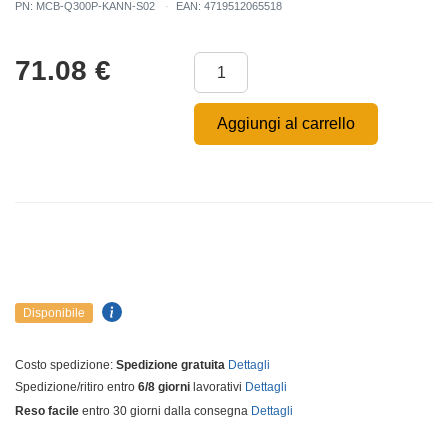
PN: MCB-Q300P-KANN-S02
EAN: 4719512065518
71.08
€
Aggiungi al carrello
Disponibile
Costo spedizione:
Spedizione gratuita
Dettagli
Spedizione/ritiro entro
6/8 giorni
lavorativi
Dettagli
Reso facile
entro 30 giorni dalla consegna
Dettagli