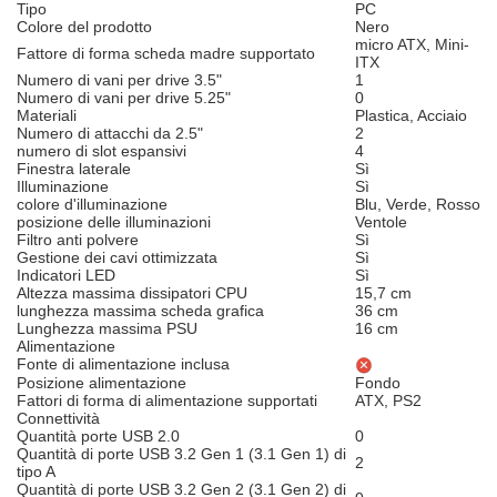
Tipo
PC
Colore del prodotto
Nero
micro ATX, Mini-
Fattore di forma scheda madre supportato
ITX
Numero di vani per drive 3.5"
1
Numero di vani per drive 5.25"
0
Materiali
Plastica, Acciaio
Numero di attacchi da 2.5"
2
numero di slot espansivi
4
Finestra laterale
Sì
Illuminazione
Sì
colore d'illuminazione
Blu, Verde, Rosso
posizione delle illuminazioni
Ventole
Filtro anti polvere
Sì
Gestione dei cavi ottimizzata
Sì
Indicatori LED
Sì
Altezza massima dissipatori CPU
15,7 cm
lunghezza massima scheda grafica
36 cm
Lunghezza massima PSU
16 cm
Alimentazione
Fonte di alimentazione inclusa
Posizione alimentazione
Fondo
Fattori di forma di alimentazione supportati
ATX, PS2
Connettività
Quantità porte USB 2.0
0
Quantità di porte USB 3.2 Gen 1 (3.1 Gen 1) di
2
tipo A
Quantità di porte USB 3.2 Gen 2 (3.1 Gen 2) di