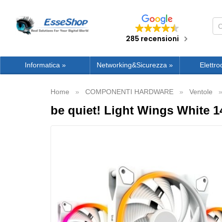
285 recensioni
Informatica
»
Networking&Sicurezza
»
Elettro
Home
COMPONENTI HARDWARE
Ventole
be quiet! Light Wings White