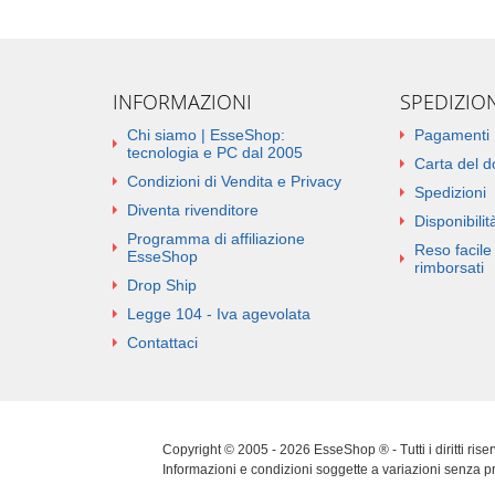
INFORMAZIONI
SPEDIZIO
Chi siamo | EsseShop:
Pagamenti
tecnologia e PC dal 2005
Carta del 
Condizioni di Vendita e Privacy
Spedizioni
Diventa rivenditore
Disponibilità
Programma di affiliazione
Reso facile 
EsseShop
rimborsati
Drop Ship
Legge 104 - Iva agevolata
Contattaci
Copyright © 2005 - 2026 EsseShop ® - Tutti i diritti ris
Informazioni e condizioni soggette a variazioni senza p
Cookie Policy
|
Privacy Policy
|
Sitemap
|
Aggiorna pref