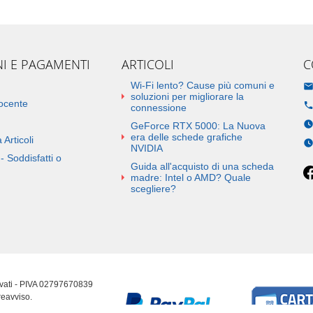
NI E PAGAMENTI
ARTICOLI
C
Wi-Fi lento? Cause più comuni e
soluzioni per migliorare la
docente
connessione
GeForce RTX 5000: La Nuova
era delle schede grafiche
 Articoli
NVIDIA
- Soddisfatti o
Guida all'acquisto di una scheda
madre: Intel o AMD? Quale
scegliere?
ervati - PIVA 02797670839
reavviso.
erenze cookie