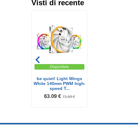
Visti di recente
Disponibile
be quiet! Light Wings
White 140mm PWM high-
speed T...
63.09 €
71.69 €