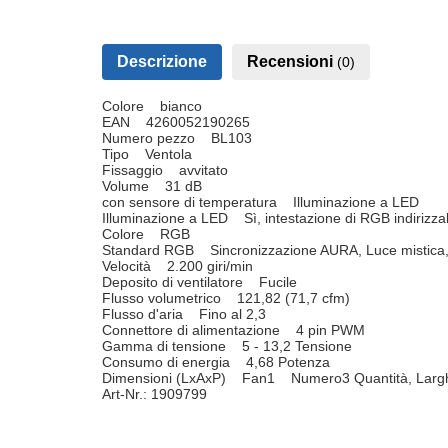
Descrizione
Recensioni
(0)
Colore bianco
EAN 4260052190265
Numero pezzo BL103
Tipo Ventola
Fissaggio avvitato
Volume 31 dB
con sensore di temperatura Illuminazione a LED
Illuminazione a LED Sì, intestazione di RGB indirizza
Colore RGB
Standard RGB Sincronizzazione AURA, Luce mistica
Velocità 2.200 giri/min
Deposito di ventilatore Fucile
Flusso volumetrico 121,82 (71,7 cfm)
Flusso d'aria Fino al 2,3
Connettore di alimentazione 4 pin PWM
Gamma di tensione 5 - 13,2 Tensione
Consumo di energia 4,68 Potenza
Dimensioni (LxAxP) Fan1 Numero3 Quantità, Largh
Art-Nr.: 1909799