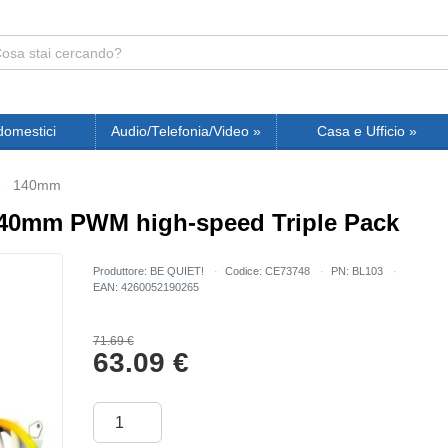
domestici
Audio/Telefonia/Video
»
Casa e Ufficio
»
140mm
 140mm PWM high-speed Triple Pack
Produttore: BE QUIET!
Codice: CE73748
PN: BL103
EAN: 4260052190265
71.69 €
63.09
€