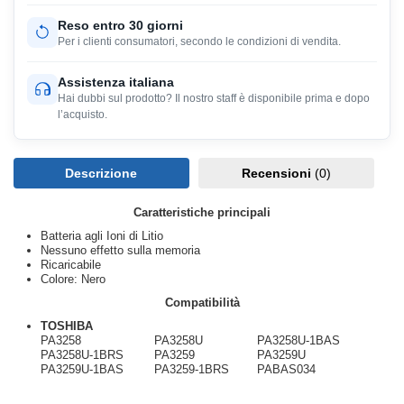
Reso entro 30 giorni
Per i clienti consumatori, secondo le condizioni di vendita.
Assistenza italiana
Hai dubbi sul prodotto? Il nostro staff è disponibile prima e dopo
l’acquisto.
Descrizione
Recensioni
(0)
Caratteristiche principali
Batteria agli Ioni di Litio
Nessuno effetto sulla memoria
Ricaricabile
Colore: Nero
Compatibilità
TOSHIBA
PA3258
PA3258U
PA3258U-1BAS
PA3258U-1BRS
PA3259
PA3259U
PA3259U-1BAS
PA3259-1BRS
PABAS034