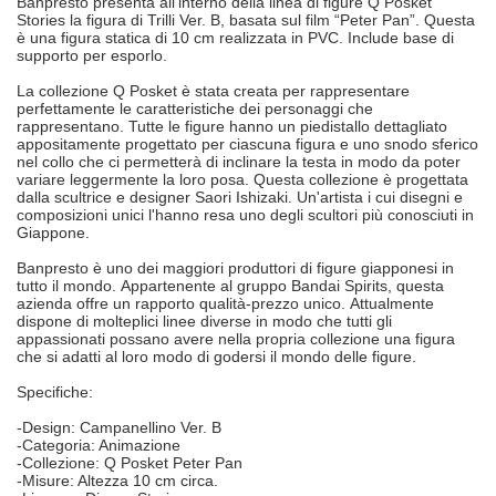
Banpresto presenta all'interno della linea di figure Q Posket
Stories la figura di Trilli Ver. B, basata sul film “Peter Pan”.
Questa
è una figura statica di 10 cm realizzata in PVC.
Include base di
supporto per esporlo.
La collezione Q Posket è stata creata per rappresentare
perfettamente le caratteristiche dei personaggi che
rappresentano.
Tutte le figure hanno un piedistallo dettagliato
appositamente progettato per ciascuna figura e uno snodo sferico
nel collo che ci permetterà di inclinare la testa in modo da poter
variare leggermente la loro posa.
Questa collezione è progettata
dalla scultrice e designer Saori Ishizaki.
Un'artista i cui disegni e
composizioni unici l'hanno resa uno degli scultori più conosciuti in
Giappone.
Banpresto è uno dei maggiori produttori di figure giapponesi in
tutto il mondo.
Appartenente al gruppo Bandai Spirits, questa
azienda offre un rapporto qualità-prezzo unico.
Attualmente
dispone di molteplici linee diverse in modo che tutti gli
appassionati possano avere nella propria collezione una figura
che si adatti al loro modo di godersi il mondo delle figure.
Specifiche:
-Design: Campanellino Ver. B
-Categoria: Animazione
-Collezione: Q Posket Peter Pan
-Misure: Altezza 10 cm circa.