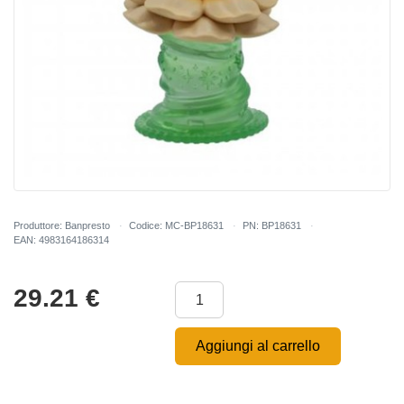
Produttore: Banpresto
Codice: MC-BP18631
PN: BP18631
EAN: 4983164186314
29.21
€
Aggiungi al carrello