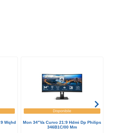
Disponibile
1:9 Wqhd
Mon 34"Va Curvo 21:9 Hdmi Dp Philips
Philips Mon
346B1C/00 Mm