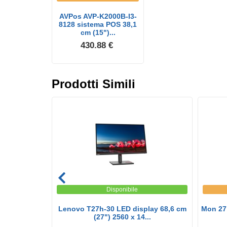
AVPos AVP-K2000B-I3-
8128 sistema POS 38,1
cm (15")...
430.88 €
Prodotti Simili
Disponibile
40 Hdmi Dp
Lenovo T27h-30 LED display 68,6 cm
Mon 27
 ...
(27") 2560 x 14...