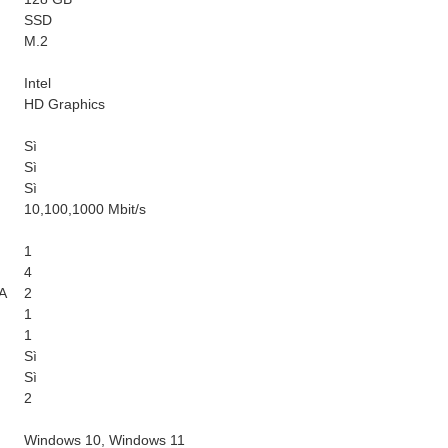
SSD
M.2
Intel
HD Graphics
Sì
Sì
Sì
10,100,1000 Mbit/s
1
4
 A
2
1
1
Sì
Sì
2
Windows 10, Windows 11