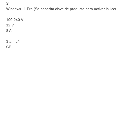
Sì
Windows 11 Pro (Se necesita clave de producto para activar la lice
100-240 V
12 V
8 A
3 anno/i
CE