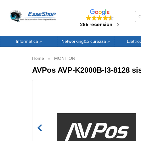
285 recensioni
Informatica
»
Networking&Sicurezza
»
Elettro
Home
MONITOR
AVPos AVP-K2000B-I3-8128 sis