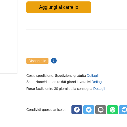
Aggiungi al carrello
Disponibile
Costo spedizione:
Spedizione gratuita
Dettagli
Spedizione/ritiro entro
6/8 giorni
lavorativi
Dettagli
Reso facile
entro 30 giorni dalla consegna
Dettagli
Condividi questo articolo: