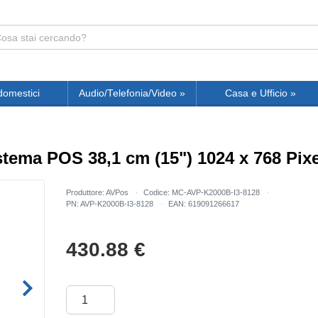
domestici
Audio/Telefonia/Video
»
Casa e Ufficio
»
tema POS 38,1 cm (15") 1024 x 768 Pix
Produttore: AVPos
Codice: MC-AVP-K2000B-I3-8128
PN: AVP-K2000B-I3-8128
EAN: 619091266617
430.88
€