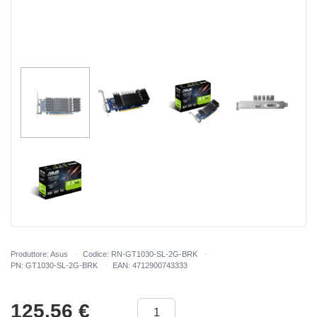
Produttore: Asus
Codice: RN-GT1030-SL-2G-BRK
PN: GT1030-SL-2G-BRK
EAN: 4712900743333
125.56
€