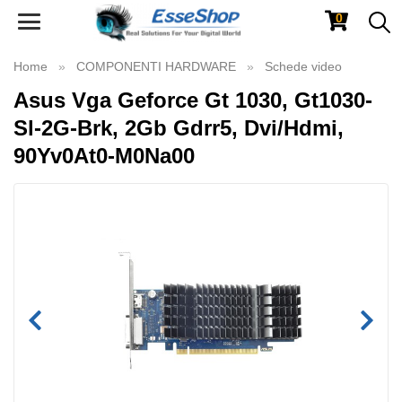
0
Toggle
navigation
Home
COMPONENTI HARDWARE
Schede video
Asus Vga Geforce Gt 1030, Gt1030-
Sl-2G-Brk, 2Gb Gdrr5, Dvi/Hdmi,
90Yv0At0-M0Na00