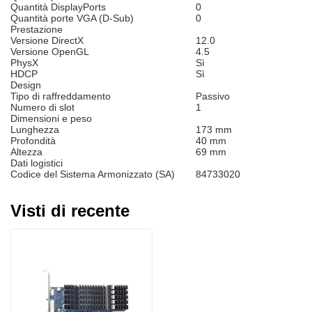
Quantità DisplayPorts
0
Quantità porte VGA (D-Sub)
0
Prestazione
Versione DirectX
12.0
Versione OpenGL
4.5
PhysX
Sì
HDCP
Sì
Design
Tipo di raffreddamento
Passivo
Numero di slot
1
Dimensioni e peso
Lunghezza
173 mm
Profondità
40 mm
Altezza
69 mm
Dati logistici
Codice del Sistema Armonizzato (SA)
84733020
Visti di recente