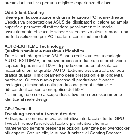
prestazioni intuitiva per una migliore esperienza di gioco.
OdB Silent Cooling
Ideale per la costruzione di un silenzioso PC home-theater
L’esclusiva progettazione ASUS dei dissipatori di calore ad ampia
superficie permette di raffreddare passivamente in modo
assolutamente efficace le schede video senza alcun rumore: una
perfetta soluzione per PC theater e centri multimediali.
AUTO-EXTREME Technology
Qualità premium e massima affidabilità
Tutte le schede grafiche ASUS sono realizzate con tecnologia
AUTO- EXTREME, un nuovo processo industriale di produzione
capace di garantire il 100% di produzione automatizzata con
materiali di prima qualità. AUTO- Extreme assicura alla scheda
grafica qualità, il miglioramento delle prestazioni e la longevità
hardware. Questo nuovo processo di produzione è anche
ecologico, eliminando dalla produzione prodotti chimici e
riducendo il consumo energetico del 50 %.
* L'immagine è solo a scopo illustrativo, non necessariamente
identica al reale design.
GPU Tweak II
Tweaking secondo i vostri desideri
Ridisegnata con una nuova ed intuitiva interfaccia utente, GPU
Tweak II rende l’overclock facile e più intuitivo che mai,
mantenendo sempre presenti le opzioni avanzate per overclocker
più esperti. Con un clic, la nuova funzione di Gaming Booster