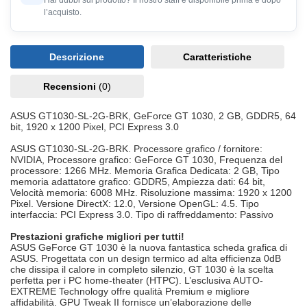
Hai dubbi sul prodotto? Il nostro staff è disponibile prima e dopo
l’acquisto.
Descrizione
Caratteristiche
Recensioni
(0)
ASUS GT1030-SL-2G-BRK, GeForce GT 1030, 2 GB, GDDR5, 64
bit, 1920 x 1200 Pixel, PCI Express 3.0
ASUS GT1030-SL-2G-BRK. Processore grafico / fornitore:
NVIDIA, Processore grafico: GeForce GT 1030, Frequenza del
processore: 1266 MHz. Memoria Grafica Dedicata: 2 GB, Tipo
memoria adattatore grafico: GDDR5, Ampiezza dati: 64 bit,
Velocità memoria: 6008 MHz. Risoluzione massima: 1920 x 1200
Pixel. Versione DirectX: 12.0, Versione OpenGL: 4.5. Tipo
interfaccia: PCI Express 3.0. Tipo di raffreddamento: Passivo
Prestazioni grafiche migliori per tutti!
ASUS GeForce GT 1030 è la nuova fantastica scheda grafica di
ASUS. Progettata con un design termico ad alta efficienza 0dB
che dissipa il calore in completo silenzio, GT 1030 è la scelta
perfetta per i PC home-theater (HTPC). L’esclusiva AUTO-
EXTREME Technology offre qualità Premium e migliore
affidabilità. GPU Tweak II fornisce un’elaborazione delle