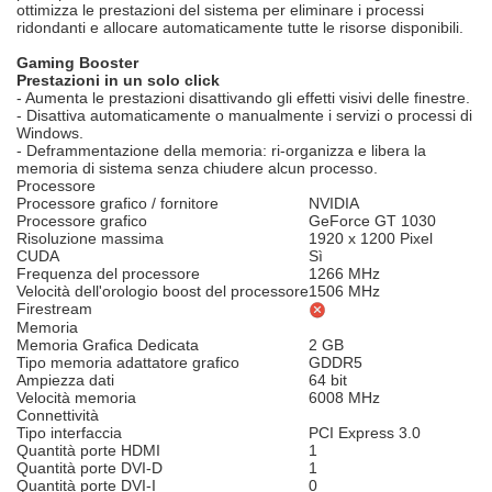
ottimizza le prestazioni del sistema per eliminare i processi
ridondanti e allocare automaticamente tutte le risorse disponibili.
Gaming Booster
Prestazioni in un solo click
- Aumenta le prestazioni disattivando gli effetti visivi delle finestre.
- Disattiva automaticamente o manualmente i servizi o processi di
Windows.
- Deframmentazione della memoria: ri-organizza e libera la
memoria di sistema senza chiudere alcun processo.
Processore
Processore grafico / fornitore
NVIDIA
Processore grafico
GeForce GT 1030
Risoluzione massima
1920 x 1200 Pixel
CUDA
Sì
Frequenza del processore
1266 MHz
Velocità dell'orologio boost del processore
1506 MHz
Firestream
Memoria
Memoria Grafica Dedicata
2 GB
Tipo memoria adattatore grafico
GDDR5
Ampiezza dati
64 bit
Velocità memoria
6008 MHz
Connettività
Tipo interfaccia
PCI Express 3.0
Quantità porte HDMI
1
Quantità porte DVI-D
1
Quantità porte DVI-I
0