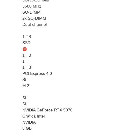
DDR5-SDRAM
5600 MHz
SO-DIMM
2x SO-DIMM
Dual-channel
1 TB
SSD
1 TB
1
1 TB
PCI Express 4.0
Sì
M.2
Sì
Sì
NVIDIA GeForce RTX 5070
Grafica Intel
NVIDIA
8 GB