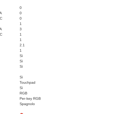
0
 A
0
 C
0
1
 A
3
 C
1
1
2.1
1
Sì
Sì
Sì
Sì
Touchpad
Sì
RGB
Per-key RGB
Spagnolo