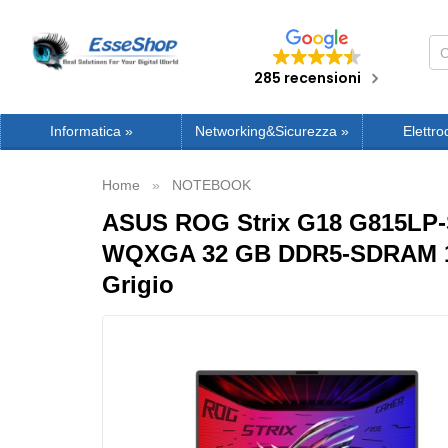
285 recensioni
Informatica
»
Networking&Sicurezza
»
Elettro
Home
NOTEBOOK
ASUS ROG Strix G18 G815LP-S9
WQXGA 32 GB DDR5-SDRAM 1 T
Grigio