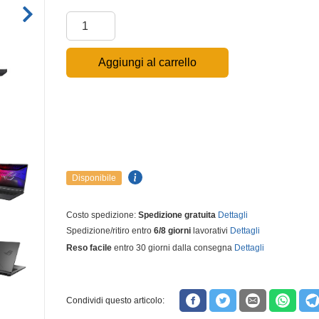
Aggiungi al carrello
Disponibile
Costo spedizione:
Spedizione gratuita
Dettagli
Spedizione/ritiro entro
6/8 giorni
lavorativi
Dettagli
Reso facile
entro 30 giorni dalla consegna
Dettagli
Condividi questo articolo: