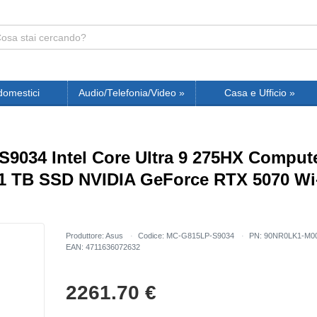
domestici
Audio/Telefonia/Video
»
Casa e Ufficio
»
034 Intel Core Ultra 9 275HX Computer 
B SSD NVIDIA GeForce RTX 5070 Wi-F
Produttore: Asus
Codice: MC-G815LP-S9034
PN: 90NR0LK1-M0
EAN: 4711636072632
2261.70
€