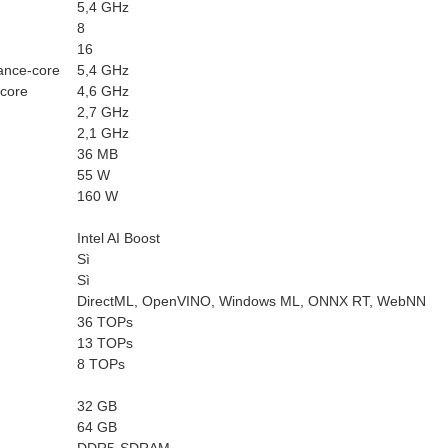
5,4 GHz
8
16
ance-core
5,4 GHz
-core
4,6 GHz
2,7 GHz
2,1 GHz
36 MB
55 W
160 W
Intel AI Boost
Sì
Sì
DirectML, OpenVINO, Windows ML, ONNX RT, WebNN
36 TOPs
13 TOPs
8 TOPs
32 GB
64 GB