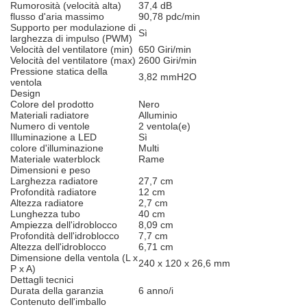
Rumorosità (velocità alta)
37,4 dB
flusso d'aria massimo
90,78 pdc/min
Supporto per modulazione di
Sì
larghezza di impulso (PWM)
Velocità del ventilatore (min)
650 Giri/min
Velocità del ventilatore (max)
2600 Giri/min
Pressione statica della
3,82 mmH2O
ventola
Design
Colore del prodotto
Nero
Materiali radiatore
Alluminio
Numero di ventole
2 ventola(e)
Illuminazione a LED
Sì
colore d'illuminazione
Multi
Materiale waterblock
Rame
Dimensioni e peso
Larghezza radiatore
27,7 cm
Profondità radiatore
12 cm
Altezza radiatore
2,7 cm
Lunghezza tubo
40 cm
Ampiezza dell'idroblocco
8,09 cm
Profondità dell'idroblocco
7,7 cm
Altezza dell'idroblocco
6,71 cm
Dimensione della ventola (L x
240 x 120 x 26,6 mm
P x A)
Dettagli tecnici
Durata della garanzia
6 anno/i
Contenuto dell'imballo