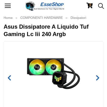
0
Toggle
navigation
Home
COMPONENTI HARDWARE
Dissipatori
Asus Dissipatore A Liquido Tuf
Gaming Lc Iii 240 Argb