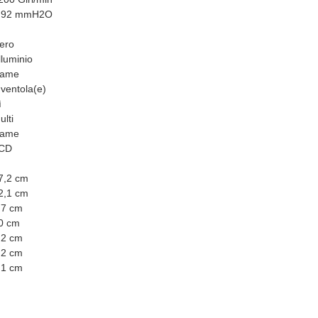
,92 mmH2O
ero
lluminio
ame
 ventola(e)
ì
ulti
ame
CD
7,2 cm
2,1 cm
,7 cm
0 cm
,2 cm
,2 cm
,1 cm