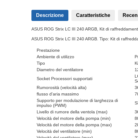
Descrizione
Caratteristiche
Recen
ASUS ROG Strix LC III 240 ARGB, Kit di raffreddament
ASUS ROG Strix LC III 240 ARGB. Tipo: Kit di raffredda
Prestazione
Ambiente di utilizzo
P
Tipo
K
Diametro del ventilatore
1
L
Socket Processori supportati
S
Rumorosità (velocità alta)
3
flusso d'aria massimo
7
Supporto per modulazione di larghezza di
S
impulso (PWM)
Livello di rumore della ventola (max)
3
Velocità del motore della pompa (min)
8
Velocità del motore della pompa (max)
2
Velocità del ventilatore (min)
8
Velocità del ventilatore (max)
2