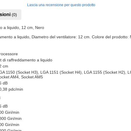
Lascia una recensione per questo prodotto
sioni
(0)
o a liquido, 12 cm, Nero
mento a liquido, Diametro del ventilatore: 12 cm. Colore del prodotto:
rocessore
it di raffreddamento a liquido
2 cm
GA 1150 (Socket H3), LGA 1151 (Socket H4), LGA 1155 (Socket H2), L
ocket AM4, Socket AM5
6 dB
0,38 pdc/min
ì
6 dB
00 Giri/min
800 Giri/min
00 Giri/min
200 Giri/min