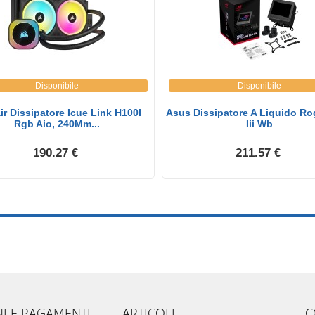
Disponibile
Disponibile
ir Dissipatore Icue Link H100I
Asus Dissipatore A Liquido Ro
Rgb Aio, 240Mm...
Iii Wb
190.27 €
211.57 €
NI E PAGAMENTI
ARTICOLI
C