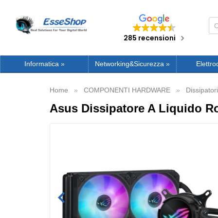
285 recensioni
Informatica
»
Networking&Sicurezza
»
Elettro
Home
COMPONENTI HARDWARE
Dissipatori
Asus Dissipatore A Liquido Rog