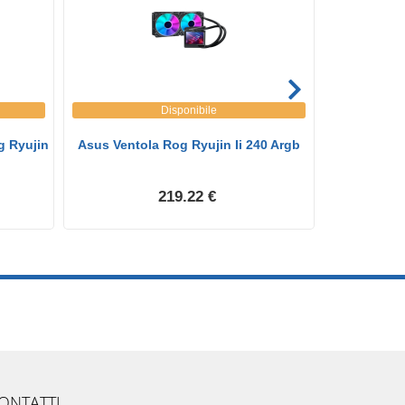
Disponibile
g Ryujin
Asus Ventola Rog Ryujin Ii 240 Argb
Msi Mpg C
219.22 €
ONTATTI