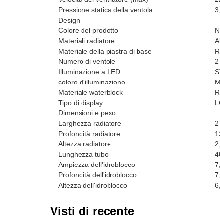
Pressione statica della ventola
3
Design
Colore del prodotto
N
Materiali radiatore
A
Materiale della piastra di base
R
Numero di ventole
2
Illuminazione a LED
S
colore d'illuminazione
M
Materiale waterblock
R
Tipo di display
L
Dimensioni e peso
Larghezza radiatore
2
Profondità radiatore
1
Altezza radiatore
2
Lunghezza tubo
4
Ampiezza dell'idroblocco
7
Profondità dell'idroblocco
7
Altezza dell'idroblocco
6
Visti di recente