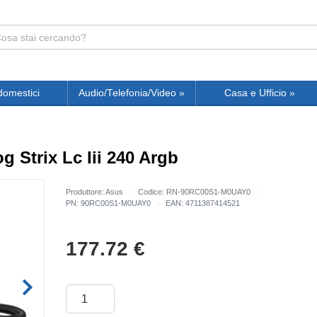
domestici
Audio/Telefonia/Video
»
Casa e Ufficio
»
 Strix Lc Iii 240 Argb
Produttore: Asus
Codice: RN-90RC00S1-M0UAY0
PN: 90RC00S1-M0UAY0
EAN: 4711387414521
177.72
€