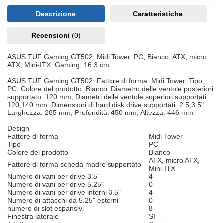
Descrizione
Caratteristiche
Recensioni
(0)
ASUS TUF Gaming GT502, Midi Tower, PC, Bianco, ATX, micro
ATX, Mini-ITX, Gaming, 16,3 cm
ASUS TUF Gaming GT502. Fattore di forma: Midi Tower, Tipo:
PC, Colore del prodotto: Bianco. Diametro delle ventole posteriori
supportato: 120 mm, Diametri delle ventole superiori supportati:
120,140 mm. Dimensioni di hard disk drive supportati: 2.5,3.5".
Larghezza: 285 mm, Profondità: 450 mm, Altezza: 446 mm
Design
Fattore di forma
Midi Tower
Tipo
PC
Colore del prodotto
Bianco
ATX, micro ATX,
Fattore di forma scheda madre supportato
Mini-ITX
Numero di vani per drive 3.5"
4
Numero di vani per drive 5.25"
0
Numero di vani per drive interni 3.5"
4
Numero di attacchi da 5.25" esterni
0
numero di slot espansivi
8
Finestra laterale
Sì