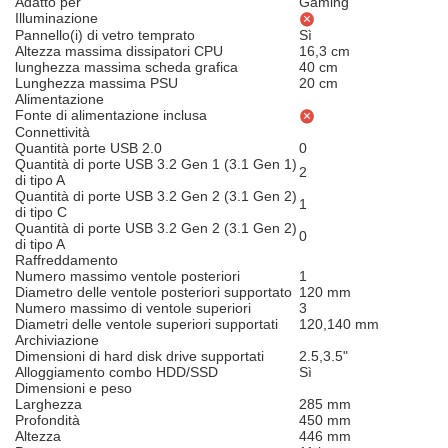
Adatto per
Gaming
Illuminazione
Pannello(i) di vetro temprato
Sì
Altezza massima dissipatori CPU
16,3 cm
lunghezza massima scheda grafica
40 cm
Lunghezza massima PSU
20 cm
Alimentazione
Fonte di alimentazione inclusa
Connettività
Quantità porte USB 2.0
0
Quantità di porte USB 3.2 Gen 1 (3.1 Gen 1)
2
di tipo A
Quantità di porte USB 3.2 Gen 2 (3.1 Gen 2)
1
di tipo C
Quantità di porte USB 3.2 Gen 2 (3.1 Gen 2)
0
di tipo A
Raffreddamento
Numero massimo ventole posteriori
1
Diametro delle ventole posteriori supportato
120 mm
Numero massimo di ventole superiori
3
Diametri delle ventole superiori supportati
120,140 mm
Archiviazione
Dimensioni di hard disk drive supportati
2.5,3.5"
Alloggiamento combo HDD/SSD
Sì
Dimensioni e peso
Larghezza
285 mm
Profondità
450 mm
Altezza
446 mm