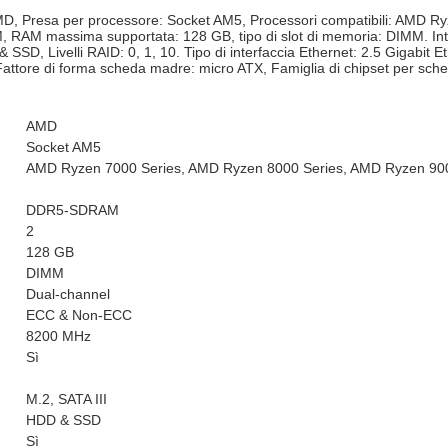
MD, Presa per processore: Socket AM5, Processori compatibili: AMD 
RAM massima supportata: 128 GB, tipo di slot di memoria: DIMM. Interf
D & SSD, Livelli RAID: 0, 1, 10. Tipo di interfaccia Ethernet: 2.5 Gigab
Fattore di forma scheda madre: micro ATX, Famiglia di chipset per sc
AMD
Socket AM5
AMD Ryzen 7000 Series, AMD Ryzen 8000 Series, AMD Ryzen 900
DDR5-SDRAM
2
128 GB
DIMM
Dual-channel
ECC & Non-ECC
8200 MHz
Sì
M.2, SATA III
HDD & SSD
Sì