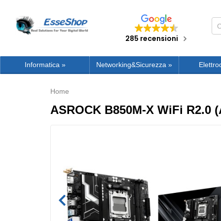
285 recensioni
Informatica
»
Networking&Sicurezza
»
Elettro
Home
ASROCK B850M-X WiFi R2.0 (