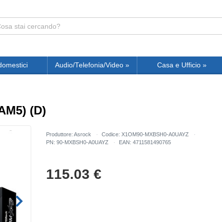
domestici
Audio/Telefonia/Video
»
Casa e Ufficio
»
AM5) (D)
Produttore: Asrock
Codice: X1OM90-MXBSH0-A0UAYZ
PN: 90-MXBSH0-A0UAYZ
EAN: 4711581490765
115.03
€