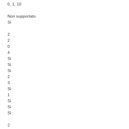
0, 1, 10
Non supportato
Sì
2
2
0
4
Sì
Sì
Sì
2
3
Sì
1
Sì
Sì
Sì
2