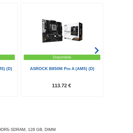
Disponibile
5) (D)
ASROCK B850M Pro A (AM5) (D)
Gigabyte 
113.72 €
s, DDR5-SDRAM, 128 GB, DIMM