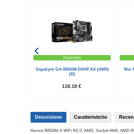
Disponibile
eda madre -
Gigabyte GA-B650M D3HP AX (AM5)
Msi 
0...
(D)
118.18 €
Descrizione
Caratteristiche
Recen
Asrock B850M-X WiFi R2.0, AMD, Socket AM5, AMD 