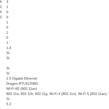
 A
3
 C
1
 A
0
 C
0
1
0
1
0
1
1.4
Sì
Sì
Sì
Sì
2.5 Gigabit Ethernet
Dragon RTL8125BG
Wi-Fi 6E (802.11ax)
802.11a, 802.11b, 802.11g, Wi-Fi 4 (802.11n), Wi-Fi 5 (802.11ac), 
Sì
5.2